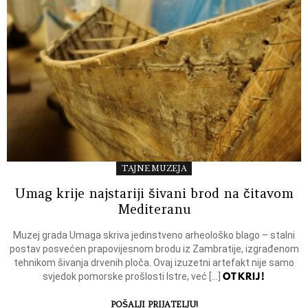
TAJNE MUZEJA
Umag krije najstariji šivani brod na čitavom
Mediteranu
Muzej grada Umaga skriva jedinstveno arheološko blago – stalni
postav posvećen prapovijesnom brodu iz Zambratije, izgrađenom
tehnikom šivanja drvenih ploča. Ovaj izuzetni artefakt nije samo
OTKRIJ!
svjedok pomorske prošlosti Istre, već […]
POŠALJI PRIJATELJU!