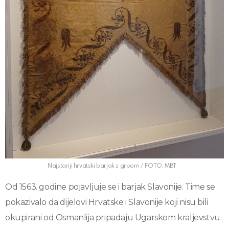
Najstariji hrvatski barjak s grbom / FOTO: MBT
Od 1563. godine pojavljuje se i barjak Slavonije. Time se
pokazivalo da dijelovi Hrvatske i Slavonije koji nisu bili
okupirani od Osmanlija pripadaju Ugarskom kraljevstvu.