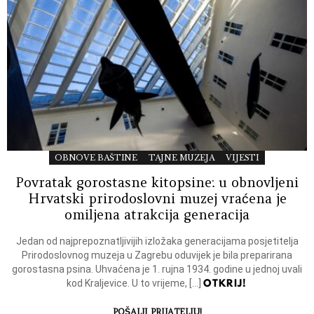
OBNOVE BAŠTINE
TAJNE MUZEJA
VIJESTI
Povratak gorostasne kitopsine: u obnovljeni
Hrvatski prirodoslovni muzej vraćena je
omiljena atrakcija generacija
Jedan od najprepoznatljivijih izložaka generacijama posjetitelja
Prirodoslovnog muzeja u Zagrebu oduvijek je bila preparirana
gorostasna psina. Uhvaćena je 1. rujna 1934. godine u jednoj uvali
OTKRIJ!
kod Kraljevice. U to vrijeme, […]
POŠALJI PRIJATELJU!