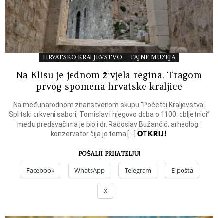
HRVATSKO KRALJEVSTVO
TAJNE MUZEJA
Na Klisu je jednom živjela regina: Tragom
prvog spomena hrvatske kraljice
Na međunarodnom znanstvenom skupu “Početci Kraljevstva:
Splitski crkveni sabori, Tomislav i njegovo doba o 1100. obljetnici”
među predavačima je bio i dr. Radoslav Bužančić, arheolog i
OTKRIJ!
konzervator čija je tema […]
POŠALJI PRIJATELJU!
Facebook
WhatsApp
Telegram
E-pošta
X