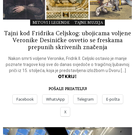
MITOVI I LEGENDE
TAJNE MUZEJA
Tajni kod Fridrika Celjskog: ubojicama voljene
Veronike Desinićke osvetio se freskama
prepunih skrivenih značenja
Nakon smrti voljene Veronike, Fridrik II. Celjski ostavio je manje
poznate tragove koji sve do danas svjedoče o tragičnoj ljubavnoj
priči iz 15. stoljeća, koja je predstavljena izložbom u Dvoru […]
OTKRIJ!
POŠALJI PRIJATELJU!
Facebook
WhatsApp
Telegram
E-pošta
X