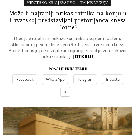
HRVATSKO KRALJEVSTVO
TAJNE MUZEJA
Može li najraniji prikaz ratnika na konju u
Hrvatskoj predstavljati pretorijanca kneza
Borne?
Riječ je o reljefnom prikazu konjanika s kopljem i štitom,
isklesanom u prvom desetljeću 9. stoljeća, u vremenu kneza
Borne. Danas je prepoznat kao najraniji, zasad poznati, likovni
OTKRIJ!
prikaz ratnika […]
POŠALJI PRIJATELJU!
Facebook
WhatsApp
Telegram
E-pošta
X