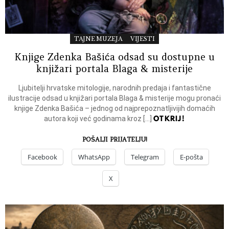
TAJNE MUZEJA
VIJESTI
Knjige Zdenka Bašića odsad su dostupne u
knjižari portala Blaga & misterije
Ljubitelji hrvatske mitologije, narodnih predaja i fantastične
ilustracije odsad u knjižari portala Blaga & misterije mogu pronaći
knjige Zdenka Bašića – jednog od najprepoznatljivijih domaćih
OTKRIJ!
autora koji već godinama kroz […]
POŠALJI PRIJATELJU!
Facebook
WhatsApp
Telegram
E-pošta
X