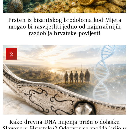
Prsten iz bizantskog brodoloma kod Mljeta
mogao bi rasvijetliti jedno od najmračnijih
razdoblja hrvatske povijesti
Kako drevna DNA mijenja priču o dolasku
Slavena u Hrvatsku? Odgovor se možda krije u