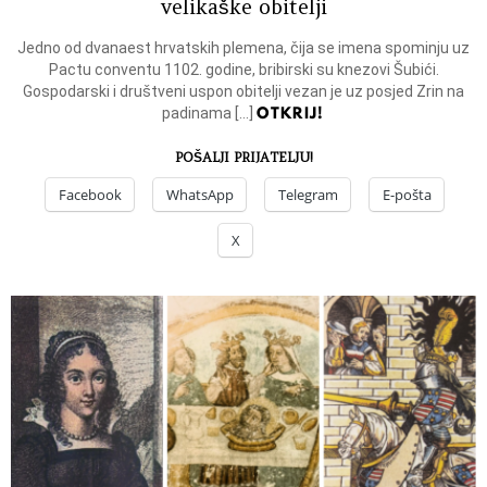
velikaške obitelji
Jedno od dvanaest hrvatskih plemena, čija se imena spominju uz
Pactu conventu 1102. godine, bribirski su knezovi Šubići.
Gospodarski i društveni uspon obitelji vezan je uz posjed Zrin na
OTKRIJ!
padinama […]
POŠALJI PRIJATELJU!
Facebook
WhatsApp
Telegram
E-pošta
X