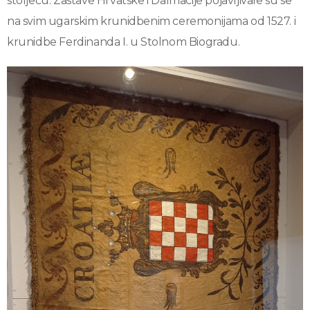
stoljeću. Zastave Hrvatske i Dalmacije pojavljivale su se
na svim ugarskim krunidbenim ceremonijama od 1527. i
krunidbe Ferdinanda I. u Stolnom Biogradu.