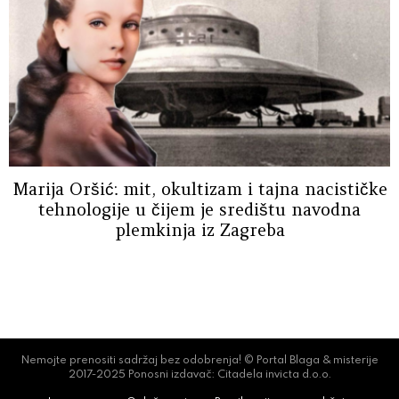
Marija Oršić: mit, okultizam i tajna nacističke
tehnologije u čijem je središtu navodna
plemkinja iz Zagreba
Nemojte prenositi sadržaj bez odobrenja! © Portal Blaga & misterije
2017-2025 Ponosni izdavač: Citadela invicta d.o.o.