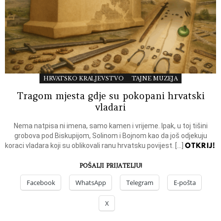
HRVATSKO KRALJEVSTVO
TAJNE MUZEJA
Tragom mjesta gdje su pokopani hrvatski
vladari
Nema natpisa ni imena, samo kamen i vrijeme. Ipak, u toj tišini
grobova pod Biskupijom, Solinom i Bojnom kao da još odjekuju
OTKRIJ!
koraci vladara koji su oblikovali ranu hrvatsku povijest. […]
POŠALJI PRIJATELJU!
Facebook
WhatsApp
Telegram
E-pošta
X