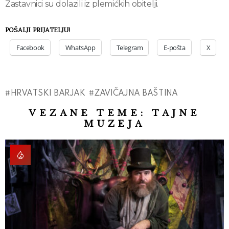
Zastavnici su dolazili iz plemićkih obitelji.
POŠALJI PRIJATELJU!
Facebook
WhatsApp
Telegram
E-pošta
X
HRVATSKI BARJAK
ZAVIČAJNA BAŠTINA
VEZANE TEME:
TAJNE
MUZEJA