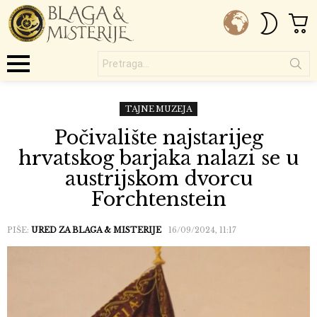
C
SWITC
SKIN
Pretraga...
Menu
TAJNE MUZEJA
Počivalište najstarijeg
hrvatskog barjaka nalazi se u
austrijskom dvorcu
Forchtenstein
PIŠE:
URED ZA BLAGA & MISTERIJE
16/09/2024, 11:17