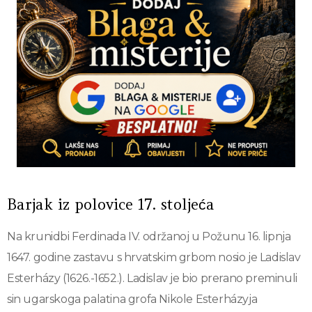
Barjak iz polovice 17. stoljeća
Na krunidbi Ferdinada IV. održanoj u Požunu 16. lipnja
1647. godine zastavu s hrvatskim grbom nosio je Ladislav
Esterházy (1626.-1652.). Ladislav je bio prerano preminuli
sin ugarskoga palatina grofa Nikole Esterházyja