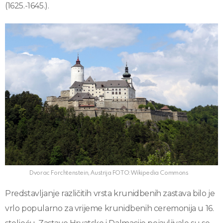
(1625.-1645.).
Dvorac Forchtenstein, Austrija FOTO: Wikipedia Commons
Predstavljanje različitih vrsta krunidbenih zastava bilo je
vrlo popularno za vrijeme krunidbenih ceremonija u 16.