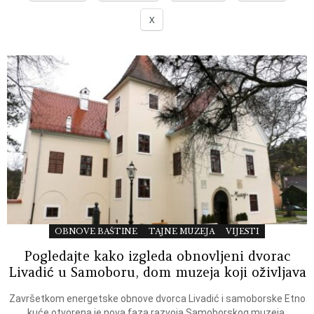
X
OBNOVE BAŠTINE
TAJNE MUZEJA
VIJESTI
Pogledajte kako izgleda obnovljeni dvorac
Livadić u Samoboru, dom muzeja koji oživljava
Završetkom energetske obnove dvorca Livadić i samoborske Etno
kuće otvorena je nova faza razvoja Samoborskog muzeja,