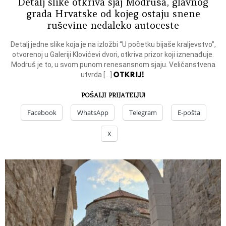
Detalj slike otkriva sjaj Modruša, glavnog
grada Hrvatske od kojeg ostaju snene
ruševine nedaleko autoceste
Detalj jedne slike koja je na izložbi “U početku bijaše kraljevstvo”,
otvorenoj u Galeriji Klovićevi dvori, otkriva prizor koji iznenađuje.
Modruš je to, u svom punom renesansnom sjaju. Veličanstvena
OTKRIJ!
utvrda […]
POŠALJI PRIJATELJU!
Facebook
WhatsApp
Telegram
E-pošta
X