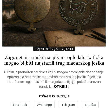
TAJNE MUZEJA
VIJESTI
Zagonetni runski natpis na ogledalu iz Iloka
mogao bi biti najstariji trag mađarskog jezika
U Iloku je pronađen predmet koji bi mogao promijeniti dosadašnje
spoznaje o najstarijim tragovima mađarskog jezika. Riječ je o
brončanom ogledalu iz 10. stoljeća, na čijoj je poleđini urezan
OTKRIJ!
runski […]
POŠALJI PRIJATELJU!
Facebook
WhatsApp
Telegram
E-pošta