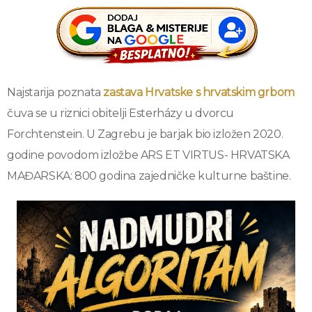
Najstarija poznata
zastava Hrvatske s hrvatskim grbom
čuva se u riznici obitelji Esterházy u dvorcu
Forchtenstein. U Zagrebu je barjak bio izložen 2020.
godine povodom izložbe ARS ET VIRTUS- HRVATSKA
MAĐARSKA: 800 godina zajedničke kulturne baštine.