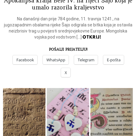
Apokalipsa kralja Bele IV. na rijeci Šajo koja je
umalo razorila kraljevstvo
Na današnji dan prije 784 godine, 11. travnja 1241., na
jugozapadnim obalama rijeke Šajo odigrala se bitka koja je ostavila
neizbrisiv trag u povijesti srednjovjekovne Europe. Mongolska
OTKRIJ!
vojska pod vodstvom […]
POŠALJI PRIJATELJU!
Facebook
WhatsApp
Telegram
E-pošta
X