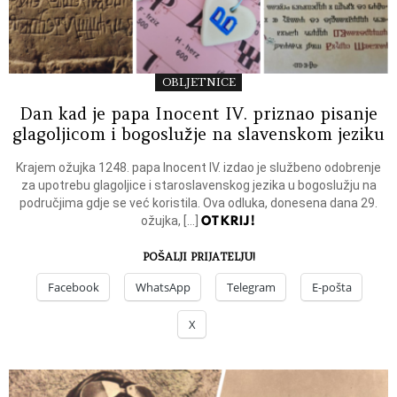
OBLJETNICE
Dan kad je papa Inocent IV. priznao pisanje
glagoljicom i bogoslužje na slavenskom jeziku
Krajem ožujka 1248. papa Inocent IV. izdao je službeno odobrenje
za upotrebu glagoljice i staroslavenskog jezika u bogoslužju na
područjima gdje se već koristila. Ova odluka, donesena dana 29.
OTKRIJ!
ožujka, […]
POŠALJI PRIJATELJU!
Facebook
WhatsApp
Telegram
E-pošta
X