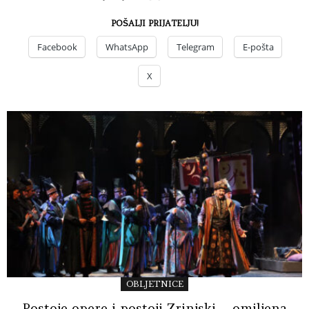
POŠALJI PRIJATELJU!
Facebook
WhatsApp
Telegram
E-pošta
X
OBLJETNICE
Postoje opere i postoji Zrinjski – omiljena