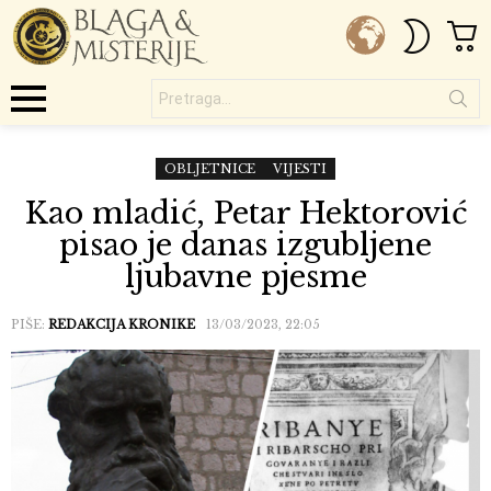
C
SWITC
SKIN
Pretraga...
Menu
OBLJETNICE
VIJESTI
Kao mladić, Petar Hektorović
pisao je danas izgubljene
ljubavne pjesme
PIŠE:
REDAKCIJA KRONIKE
13/03/2023, 22:05