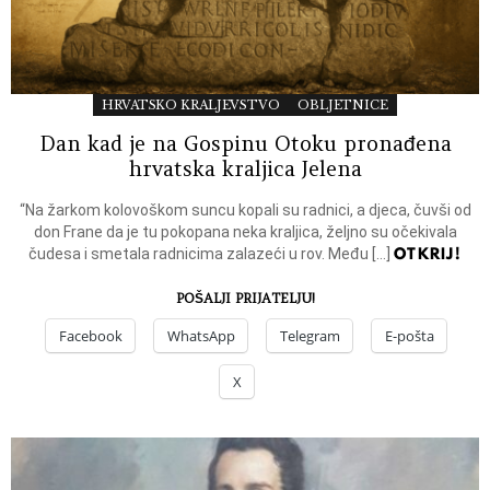
HRVATSKO KRALJEVSTVO
OBLJETNICE
Dan kad je na Gospinu Otoku pronađena
hrvatska kraljica Jelena
“Na žarkom kolovoškom suncu kopali su radnici, a djeca, čuvši od
don Frane da je tu pokopana neka kraljica, željno su očekivala
OTKRIJ!
čudesa i smetala radnicima zalazeći u rov. Među […]
POŠALJI PRIJATELJU!
Facebook
WhatsApp
Telegram
E-pošta
X