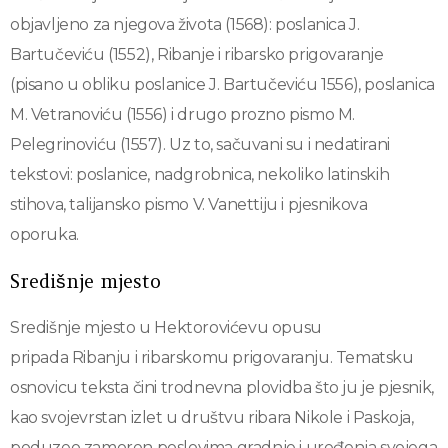
objavljeno za njegova života (1568): poslanica J.
Bartučeviću (1552), Ribanje i ribarsko prigovaranje
(pisano u obliku poslanice J. Bartučeviću 1556), poslanica
M. Vetranoviću (1556) i drugo prozno pismo M.
Pelegrinoviću (1557). Uz to, sačuvani su i nedatirani
tekstovi: poslanice, nadgrobnica, nekoliko latinskih
stihova, talijansko pismo V. Vanettiju i pjesnikova
oporuka.
Središnje mjesto
Središnje mjesto u Hektorovićevu opusu
pripada Ribanju i ribarskomu prigovaranju. Tematsku
osnovicu teksta čini trodnevna plovidba što ju je pjesnik,
kao svojevrstan izlet u društvu ribara Nikole i Paskoja,
poduzeo zamoren poslovima gradnje i uređenja svojega