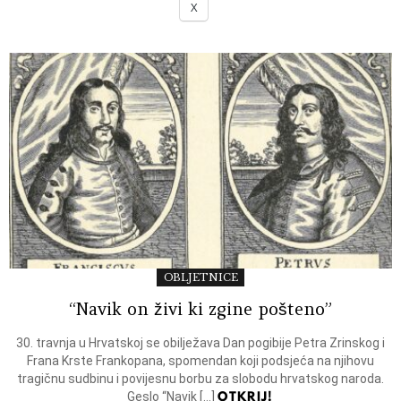
X
OBLJETNICE
“Navik on živi ki zgine pošteno”
30. travnja u Hrvatskoj se obilježava Dan pogibije Petra Zrinskog i
Frana Krste Frankopana, spomendan koji podsjeća na njihovu
tragičnu sudbinu i povijesnu borbu za slobodu hrvatskog naroda.
OTKRIJ!
Geslo “Navik […]