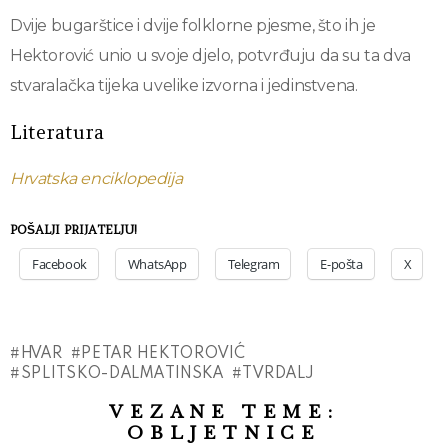
Dvije bugarštice i dvije folklorne pjesme, što ih je
Hektorović unio u svoje djelo, potvrđuju da su ta dva
stvaralačka tijeka uvelike izvorna i jedinstvena.
Literatura
Hrvatska enciklopedija
POŠALJI PRIJATELJU!
Facebook
WhatsApp
Telegram
E-pošta
X
HVAR
PETAR HEKTOROVIĆ
SPLITSKO-DALMATINSKA
TVRDALJ
VEZANE TEME:
OBLJETNICE