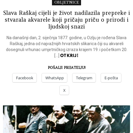
OBLJETNICE
Slava Raškaj cijeli je život nadilazila prepreke i
stvarala akvarele koji pričaju priču o prirodi i
ljudskoj snazi
Na današnji dan, 2. siječnja 1877. godine, u Ozlju je rođena Slava
Raškaj, jedna od najvažnijih hrvatskih slikarica čiji su akvareli
dosegnuli vrhunac umjetničkog izraza krajem 19. i početkom 20.
OTKRIJ!
[…]
POŠALJI PRIJATELJU!
Facebook
WhatsApp
Telegram
E-pošta
X