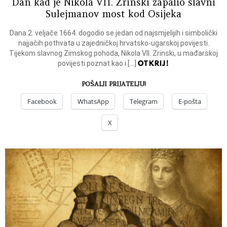
Dan kad je Nikola VII. Zrinski zapalio slavni
Sulejmanov most kod Osijeka
Dana 2. veljače 1664. dogodio se jedan od najsmjelijih i simbolički
najjačih pothvata u zajedničkoj hrvatsko-ugarskoj povijesti.
Tijekom slavnog Zimskog pohoda, Nikola VII. Zrinski, u mađarskoj
OTKRIJ!
povijesti poznat kao i […]
POŠALJI PRIJATELJU!
Facebook
WhatsApp
Telegram
E-pošta
X