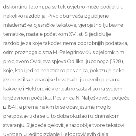
diskontinuitetom, pa se tek uvjetno može podijeliti u
nekoliko razdoblja. Prvo obuhvaća izgubljene
mladenačke pjesničke tekstove, vjerojatno ljubavne
tematike, nastale početkom XVI. st. Slijedi dulje
razdoblje za koje također nema podrobnijih podataka,
osim proznoga pisma M. Pelegrinoviću s djelomičnim
prepjevom Ovidijeva spjeva Od lika ljubenoga (1528),
koje, kao i jedna nedatirana poslanica, pokazuje neke
jezičnostilske značajke hrvatskih ljubavnih pjesama
kakve je i Hektorović vjerojatno sastavljao na svojem
književnom početku. Poslanica N. Nalješkoviću potječe
iz 1541., a prema nekim bi se obavijestima moglo
pretpostaviti da se u to doba okušao i u dramskom
stvaranju. Sljedeće cjelovitije razdoblje tvore tekstovi
uvršteni u jedino izdanje Hektorovićevih djela