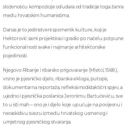
složenošću kompozicije odudara od tradicije toga žanra
među hrvatskim humanistima.
Danas je to jedinstveni spomenik kulture, koji je
Hektorović sami projektirao i gradio po načelu potpune
funkcionalnosti svake i najmanje arhitektonske
pojedinosti.
Njegovo Ribanje i ribarsko prigovaranje (Mletci, 1568.),
vrsno je pjesničko djelo, ribarska ekloga, putopis,
dokumentarna reportaža, refleksivnodidaktični spjev, a
ujedno i pjesnička poslanica Jeronimu Bartučeviću, sve
to u isti mah – ono je i djelo koje upućuje na povijesnu i
neraskidivu svezu između hrvatskog usmenog i
umjetnog pjesničkog stvaranja.