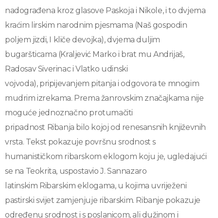
nadograđena kroz glasove Paskoja i Nikole, i to dvjema
kraćim lirskim narodnim pjesmama (Naš gospodin
poljem jizdi, I kliče devojka), dvjema duljim
bugaršticama (Kraljević Marko i brat mu Andrijaš,
Radosav Siverinac i Vlatko udinski
vojvoda), pripijevanjem pitanja i odgovora te mnogim
mudrim izrekama. Prema žanrovskim značajkama nije
moguće jednoznačno protumačiti
pripadnost Ribanja bilo kojoj od renesansnih književnih
vrsta. Tekst pokazuje površnu srodnost s
humanističkom ribarskom eklogom koju je, ugledajući
se na Teokrita, uspostavio J. Sannazaro
latinskim Ribarskim eklogama, u kojima uvriježeni
pastirski svijet zamjenjuje ribarskim. Ribanje pokazuje
određenu srodnost i s poslanicom, ali dužinom i