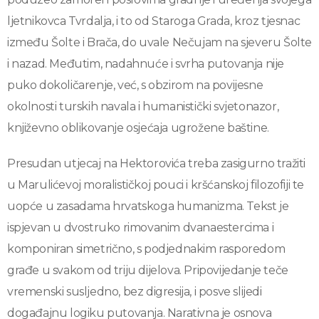
ljetnikovca Tvrdalja, i to od Staroga Grada, kroz tjesnac
između Šolte i Brača, do uvale Nečujam na sjeveru Šolte
i nazad. Međutim, nadahnuće i svrha putovanja nije
puko dokoličarenje, već, s obzirom na povijesne
okolnosti turskih navala i humanistički svjetonazor,
književno oblikovanje osjećaja ugrožene baštine.
Presudan utjecaj na Hektorovića treba zasigurno tražiti
u Marulićevoj moralističkoj pouci i kršćanskoj filozofiji te
uopće u zasadama hrvatskoga humanizma. Tekst je
ispjevan u dvostruko rimovanim dvanaestercima i
komponiran simetrično, s podjednakim rasporedom
građe u svakom od triju dijelova. Pripovijedanje teče
vremenski susljedno, bez digresija, i posve slijedi
događajnu logiku putovanja. Narativna je osnova