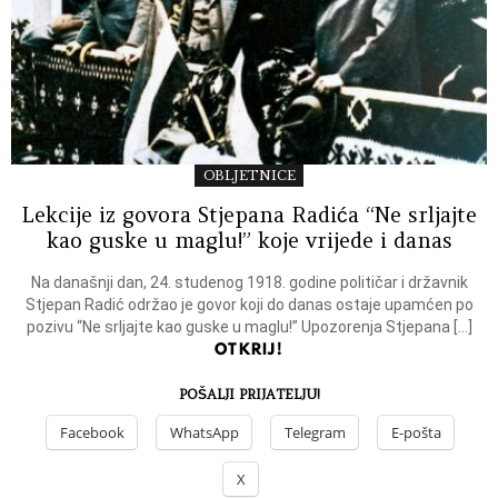
OBLJETNICE
Lekcije iz govora Stjepana Radića “Ne srljajte
kao guske u maglu!” koje vrijede i danas
Na današnji dan, 24. studenog 1918. godine političar i državnik
Stjepan Radić održao je govor koji do danas ostaje upamćen po
pozivu “Ne srljajte kao guske u maglu!” Upozorenja Stjepana […]
OTKRIJ!
POŠALJI PRIJATELJU!
Facebook
WhatsApp
Telegram
E-pošta
X