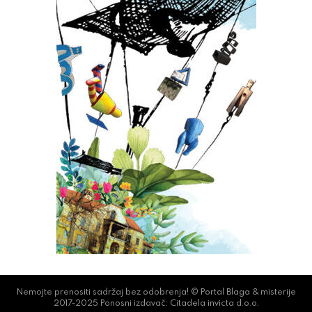
Nemojte prenositi sadržaj bez odobrenja! © Portal Blaga & misterije
2017-2025 Ponosni izdavač: Citadela invicta d.o.o.