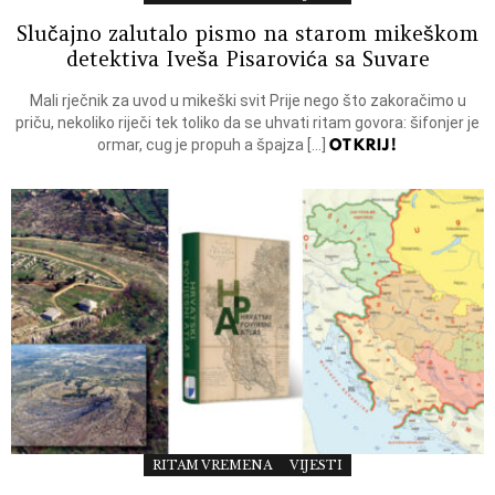
Slučajno zalutalo pismo na starom mikeškom
detektiva Iveša Pisarovića sa Suvare
Mali rječnik za uvod u mikeški svit Prije nego što zakoračimo u
priču, nekoliko riječi tek toliko da se uhvati ritam govora: šifonjer je
OTKRIJ!
ormar, cug je propuh a špajza […]
RITAM VREMENA
VIJESTI