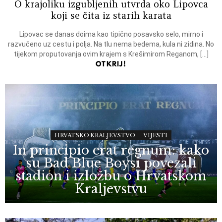
O krajoliku izgubljenih utvrda oko Lipovca
koji se čita iz starih karata
Lipovac se danas doima kao tipično posavsko selo, mirno i
razvučeno uz cestu i polja. Na tlu nema bedema, kula ni zidina. No
tijekom proputovanja ovim krajem s Krešimirom Reganom, […]
OTKRIJ!
HRVATSKO KRALJEVSTVO
VIJESTI
In principio erat regnum: kako
su Bad Blue Boysi povezali
stadion i izložbu o Hrvatskom
Kraljevstvu