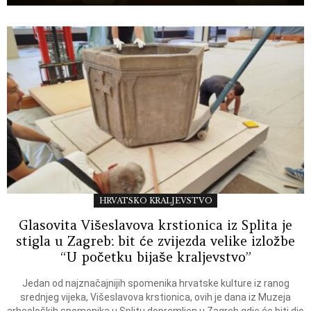
HRVATSKO KRALJEVSTVO
Glasovita Višeslavova krstionica iz Splita je
stigla u Zagreb: bit će zvijezda velike izložbe
“U početku bijaše kraljevstvo”
Jedan od najznačajnijih spomenika hrvatske kulture iz ranog
srednjeg vijeka, Višeslavova krstionica, ovih je dana iz Muzeja
arheoloških spomenika u Splitu dopremljen u Zagreb gdje će biti dio