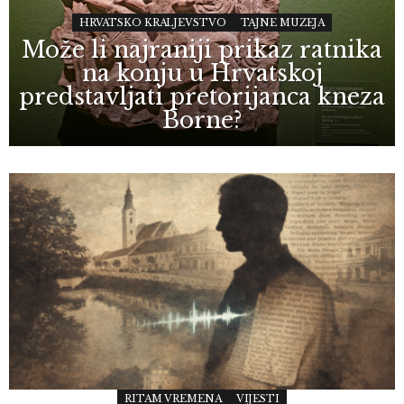
HRVATSKO KRALJEVSTVO
TAJNE MUZEJA
Može li najraniji prikaz ratnika
na konju u Hrvatskoj
predstavljati pretorijanca kneza
Borne?
RITAM VREMENA
VIJESTI