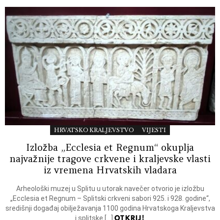
HRVATSKO KRALJEVSTVO
VIJESTI
Izložba „Ecclesia et Regnum“ okuplja
najvažnije tragove crkvene i kraljevske vlasti
iz vremena Hrvatskih vladara
Arheološki muzej u Splitu u utorak navečer otvorio je izložbu
„Ecclesia et Regnum – Splitski crkveni sabori 925. i 928. godine“,
središnji događaj obilježavanja 1100 godina Hrvatskoga Kraljevstva
OTKRIJ!
i splitske […]