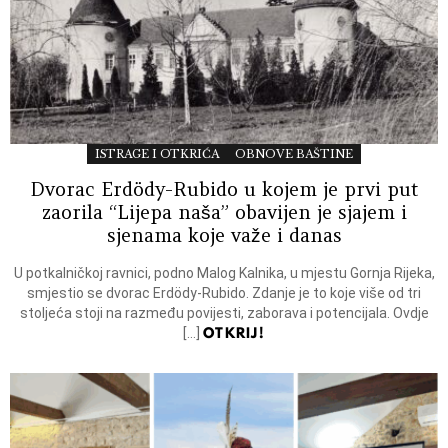
ISTRAGE I OTKRIĆA
OBNOVE BAŠTINE
Dvorac Erdödy-Rubido u kojem je prvi put
zaorila “Lijepa naša” obavijen je sjajem i
sjenama koje važe i danas
U potkalničkoj ravnici, podno Malog Kalnika, u mjestu Gornja Rijeka,
smjestio se dvorac Erdödy-Rubido. Zdanje je to koje više od tri
stoljeća stoji na razmeđu povijesti, zaborava i potencijala. Ovdje
OTKRIJ!
[…]