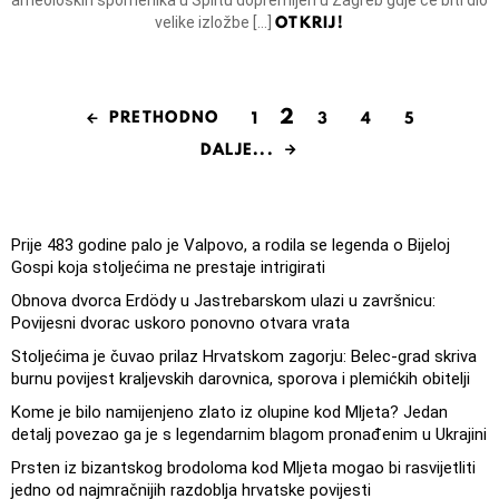
OTKRIJ!
velike izložbe […]
2
PRETHODNO
1
3
4
5
DALJE...
Prije 483 godine palo je Valpovo, a rodila se legenda o Bijeloj
Gospi koja stoljećima ne prestaje intrigirati
Obnova dvorca Erdödy u Jastrebarskom ulazi u završnicu:
Povijesni dvorac uskoro ponovno otvara vrata
Stoljećima je čuvao prilaz Hrvatskom zagorju: Belec-grad skriva
burnu povijest kraljevskih darovnica, sporova i plemićkih obitelji
Kome je bilo namijenjeno zlato iz olupine kod Mljeta? Jedan
detalj povezao ga je s legendarnim blagom pronađenim u Ukrajini
Prsten iz bizantskog brodoloma kod Mljeta mogao bi rasvijetliti
jedno od najmračnijih razdoblja hrvatske povijesti