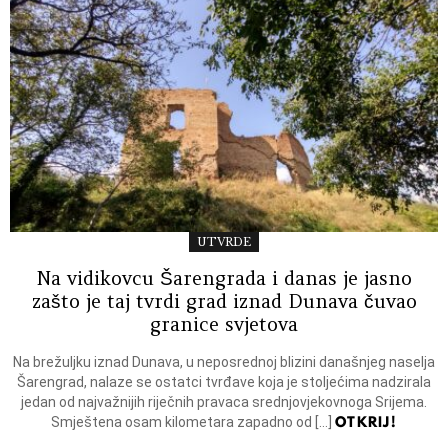
UTVRDE
Na vidikovcu Šarengrada i danas je jasno
zašto je taj tvrdi grad iznad Dunava čuvao
granice svjetova
Na brežuljku iznad Dunava, u neposrednoj blizini današnjeg naselja
Šarengrad, nalaze se ostatci tvrđave koja je stoljećima nadzirala
jedan od najvažnijih riječnih pravaca srednjovjekovnoga Srijema.
OTKRIJ!
Smještena osam kilometara zapadno od […]