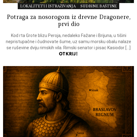
LOKALITETI I ISTRAŽIVANJA
SUDBINE BAŠTINE
Potraga za nosorogom iz drevne Dragonere,
prvi dio
Kod rta Grote blizu Peroja, nedaleko Fažane i Brijuna, u tišini
nepristupačne i čudnovate šume, uz samu morsku obalu nalaze
se ruševine dviju rimskih vila. Rimski senator i pisac Kasiodor […]
OTKRIJ!