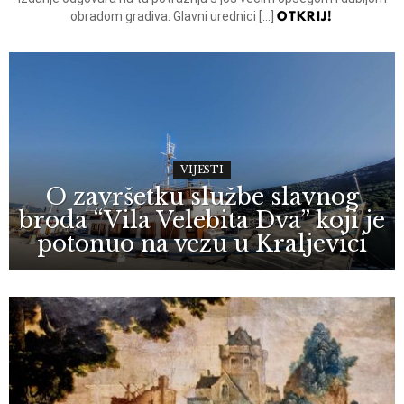
OTKRIJ!
obradom gradiva. Glavni urednici […]
VIJESTI
O završetku službe slavnog
broda “Vila Velebita Dva” koji je
potonuo na vezu u Kraljevici