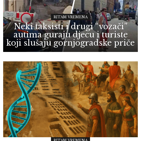
RITAM VREMENA
Neki taksisti i drugi “vozači”
autima guraju djecu i turiste
koji slušaju gornjogradske priče
RITAM VREMENA