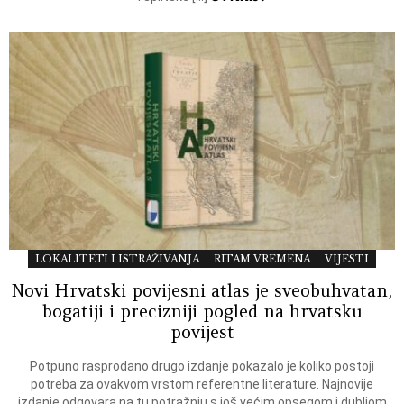
LOKALITETI I ISTRAŽIVANJA
RITAM VREMENA
VIJESTI
Novi Hrvatski povijesni atlas je sveobuhvatan,
bogatiji i precizniji pogled na hrvatsku
povijest
Potpuno rasprodano drugo izdanje pokazalo je koliko postoji
potreba za ovakvom vrstom referentne literature. Najnovije
izdanje odgovara na tu potražnju s još većim opsegom i dubljom