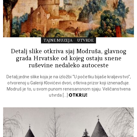
TAJNE MUZEJA
UTVRDE
Detalj slike otkriva sjaj Modruša, glavnog
grada Hrvatske od kojeg ostaju snene
ruševine nedaleko autoceste
Detalj jedne slike koja je na izložbi “U početku bijaše kraljevstvo”,
otvorenoj u Galeriji Klovićevi dvori, otkriva prizor koji iznenađuje.
Modruš je to, u svom punom renesansnom sjaju. Veličanstvena
OTKRIJ!
utvrda […]