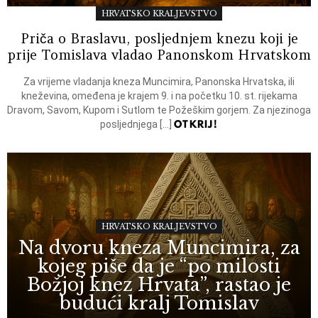
HRVATSKO KRALJEVSTVO
Priča o Braslavu, posljednjem knezu koji je
prije Tomislava vladao Panonskom Hrvatskom
Za vrijeme vladanja kneza Muncimira, Panonska Hrvatska, ili
kneževina, omeđena je krajem 9. i na početku 10. st. rijekama
Dravom, Savom, Kupom i Sutlom te Požeškim gorjem. Za njezinoga
OTKRIJ!
posljednjega […]
HRVATSKO KRALJEVSTVO
Na dvoru kneza Muncimira, za
kojeg piše da je “po milosti
Božjoj knez Hrvata”, rastao je
budući kralj Tomislav