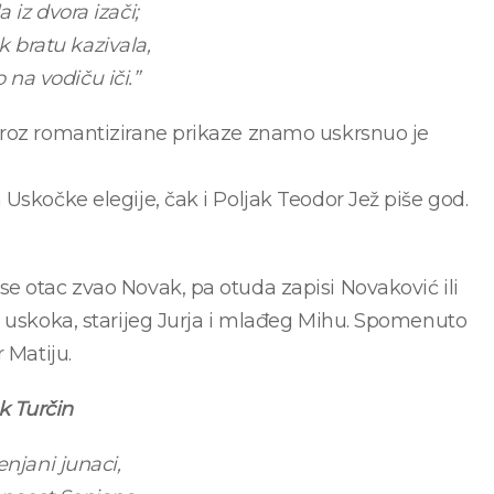
 iz dvora izači;
 bratu kazivala,
 na vodiču iči.”
kroz romantizirane prikaze znamo uskrsnuo je
Uskočke elegije, čak i Poljak Teodor Jež piše god.
e otac zvao Novak, pa otuda zapisi Novaković ili
r uskoka, starijeg Jurja i mlađeg Mihu. Spomenuto
 Matiju.
k Turčin
enjani junaci,