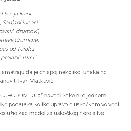
od Senja Ivane:
 Senjani junaci!
carski’ drumovi’,
careve drumove,
apaš od Turaka,
prolazili Turci.”
ri smatraju da je on spoj nekoliko junaka no
anoviti Ivan Vlatković.
COCCHORUM DUX” navodi kako ni o jednom
iko podataka koliko upravo o uskočkom vojvodi
poslužio kao model za uskočkog heroja Ive