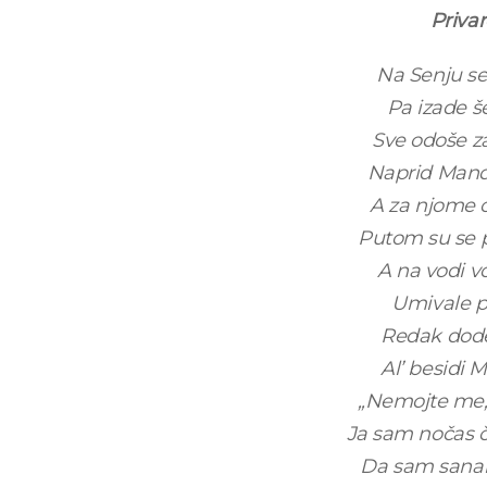
Priva
Na Senju se 
Pa izade š
Sve odoše z
Naprid Manda
A za njome o
Putom su se 
A na vodi 
Umivale pa
Redak dode 
Al’ besidi 
„Nemojte me,
Ja sam nočas č
Da sam sanak