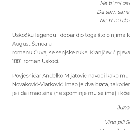
Ne b’ mi dala
Da sam sanak
Ne b’ mi dao
Uskočku legendu i dobar dio toga što o njima 
August Šenoa u
romanu Čuvaj se senjske ruke, Kranjčević pjeva 
1881. roman Uskoci.
Povjesničar Anđelko Mijatović navodi kako mu s
Novaković-Vlatković. Imao je dva brata, takođe
je i da imao sina (ne spominje mu se ime) i kćer
Juna
Vino pili S