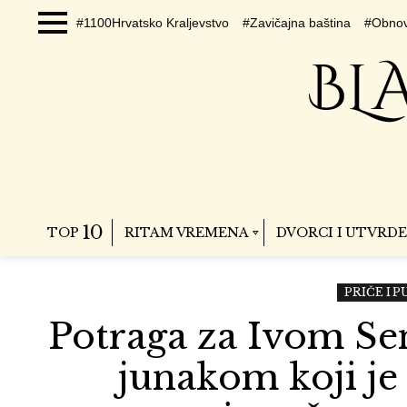
#1100Hrvatsko Kraljevstvo
#Zavičajna baština
#Obnov
Menu
10
TOP
RITAM VREMENA
DVORCI I UTVRDE
PRIČE I 
Potraga za Ivom Se
junakom koji je