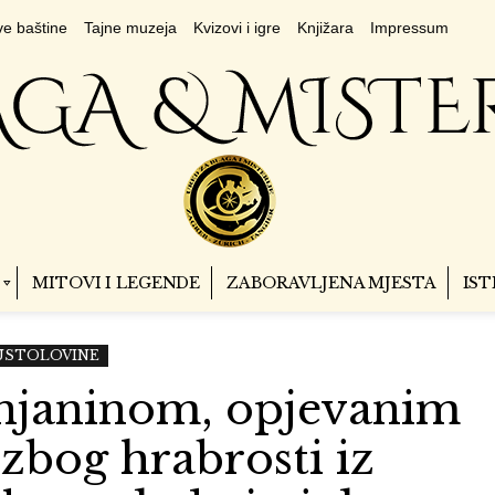
e baštine
Tajne muzeja
Kvizovi i igre
Knjižara
Impressum
MITOVI I LEGENDE
ZABORAVLJENA MJESTA
IST
PUSTOLOVINE
njaninom, opjevanim
 zbog hrabrosti iz