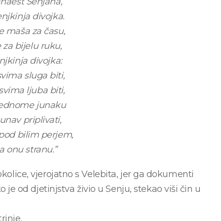
anaest Senjana,
njkinja divojka.
e maša za času,
 za bijelu ruku,
njkinja divojka:
ima sluga biti,
vima ljuba biti,
jednome junaku
nav priplivati,
pod bilim perjem,
na onu stranu.”
okolice, vjerojatno s Velebita, jer ga dokumenti
 od djetinjstva živio u Senju, stekao viši čin u
rinje.