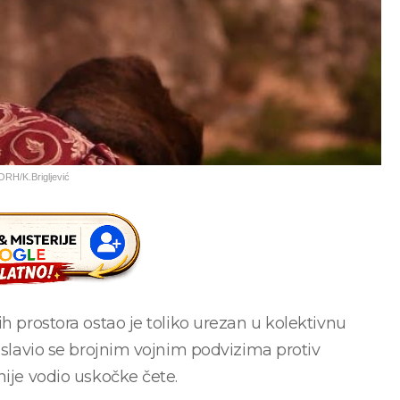
MORH/K.Brigljević
h prostora ostao je toliko urezan u kolektivnu
oslavio se brojnim vojnim podvizima protiv
nije vodio uskočke čete.