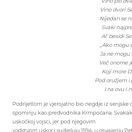
Vino pili dv
Vino dvori Se
Nijedan se n
Svaki najpre
Al’ besidi Se
„Ako mogu sv
Ja ne mogu s
Več onome 
Koji more Du
Pod oružjem i 
I na ovu i 
Podrijetlom je vjerojatno bio negdje iz senjske 
spominju kao predvodnika Krmpoćana. Svakako je
uskočkoj vojsci, jer pod njegovim
vodstvom uskoci sudjeluju 1594. u osvajanju Pet