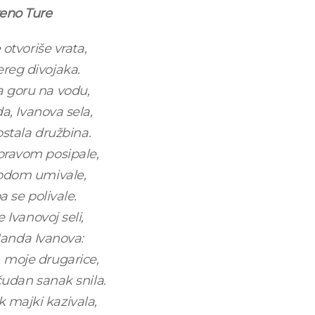
reno Ture
otvoriše vrata,
ereg divojaka.
a goru na vodu,
, Ivanova sela,
stala družbina.
pravom posipale,
vodom umivale,
 se polivale.
Ivanovoj seli,
Manda Ivanova:
 moje drugarice,
udan sanak snila.
 majki kazivala,