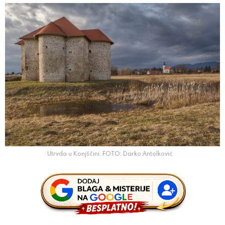
Utrvda u Konjščini. FOTO: Darko Antolković