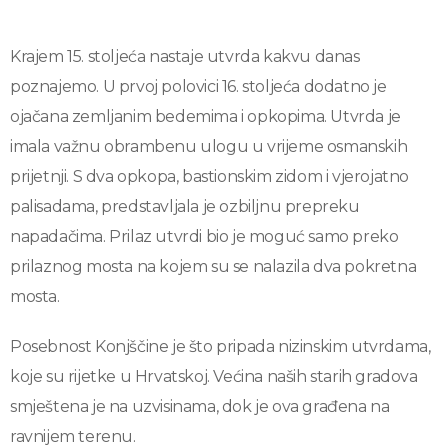
Krajem 15. stoljeća nastaje utvrda kakvu danas
poznajemo. U prvoj polovici 16. stoljeća dodatno je
ojačana zemljanim bedemima i opkopima. Utvrda je
imala važnu obrambenu ulogu u vrijeme osmanskih
prijetnji. S dva opkopa, bastionskim zidom i vjerojatno
palisadama, predstavljala je ozbiljnu prepreku
napadačima. Prilaz utvrdi bio je moguć samo preko
prilaznog mosta na kojem su se nalazila dva pokretna
mosta.
Posebnost Konjščine je što pripada nizinskim utvrdama,
koje su rijetke u Hrvatskoj. Većina naših starih gradova
smještena je na uzvisinama, dok je ova građena na
ravnijem terenu.