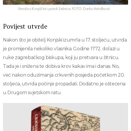
Utvrda u Konjščini i potok Selnica. FOTO: Darko Antolković
Povijest utvrde
Nakon što je obitelj Konjski izumrla u 17. stoljeću, utvrda
je promijenila nekoliko vlasnika. Godine 1772. dolazi u
ruke zagrebačkog biskupa, koji ju pretvara u žitnicu.
Tada je i snižena te dobiva krov kakav ima i danas. No,
već nakon oduzimanja crkvenih posjeda početkom 20.
stoljeća, utvrda počinje propadati. Dodatno je oštećena
u Drugom svjetskom ratu.