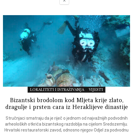
X
LOKALITETI I ISTRAŽIVANJA
VIJESTI
Bizantski brodolom kod Mljeta krije zlato,
dragulje i prsten cara iz Heraklijeve dinastije
Stručnjaci smatraju da je riječ o jednom od najvažnijih podvodnih
arheoloških otkrića bizantskog razdoblja na cijelom Sredozemlju.
Hrvatski restauratorski zavod, odnosno njegov Odjel za podvodnu