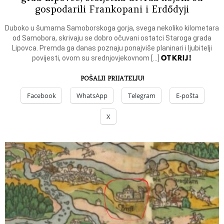
gospodarili Frankopani i Erdődyji
Duboko u šumama Samoborskoga gorja, svega nekoliko kilometara
od Samobora, skrivaju se dobro očuvani ostatci Staroga grada
Lipovca. Premda ga danas poznaju ponajviše planinari i ljubitelji
OTKRIJ!
povijesti, ovom su srednjovjekovnom […]
POŠALJI PRIJATELJU!
Facebook
WhatsApp
Telegram
E-pošta
X