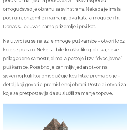
polukružne i jedna potkovasta. Takav raspored
omogućavao je obranu sa svih strana. Nekada je imala
podrum, prizemlje i najmanje dva kata, a moguće i tri.
Danas su očuvani samo prizemlje i prvi kat.
Na utvrdi su se nalazile mnoge puškarnice – otvori kroz
koje se pucalo. Neke su bile kruškolikog oblika, neke
prilagođene samostrijelima, a postoje i tzv. “dvocijevne”
puškarnice. Posebno je zanimljiv jedan otvor na
sjevernoj kuli koji omogućuje kosi hitac prema dolje –
detalj koji govori o promišljenoj obrani. Postoje i otvori za
koje se pretpostavlja da su služili za manje topove.