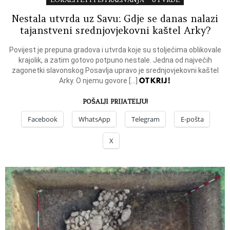
LOKALITETI I ISTRAŽIVANJA
UTVRDE
Nestala utvrda uz Savu: Gdje se danas nalazi
tajanstveni srednjovjekovni kaštel Arky?
Povijest je prepuna gradova i utvrda koje su stoljećima oblikovale
krajolik, a zatim gotovo potpuno nestale. Jedna od najvećih
zagonetki slavonskog Posavlja upravo je srednjovjekovni kaštel
OTKRIJ!
Arky. O njemu govore […]
POŠALJI PRIJATELJU!
Facebook
WhatsApp
Telegram
E-pošta
X