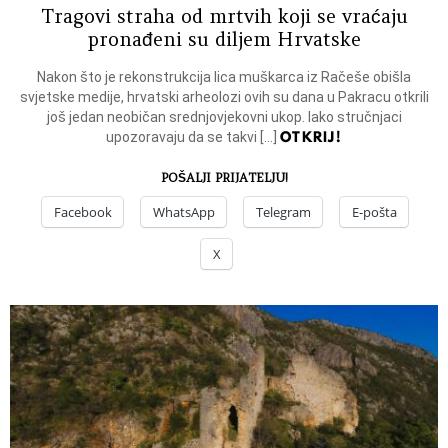
Tragovi straha od mrtvih koji se vraćaju
pronađeni su diljem Hrvatske
Nakon što je rekonstrukcija lica muškarca iz Račeše obišla
svjetske medije, hrvatski arheolozi ovih su dana u Pakracu otkrili
još jedan neobičan srednjovjekovni ukop. Iako stručnjaci
OTKRIJ!
upozoravaju da se takvi […]
POŠALJI PRIJATELJU!
Facebook
WhatsApp
Telegram
E-pošta
X