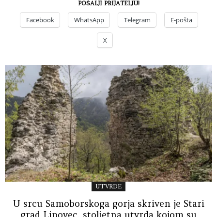
POŠALJI PRIJATELJU!
Facebook
WhatsApp
Telegram
E-pošta
X
UTVRDE
U srcu Samoborskoga gorja skriven je Stari
grad Lipovec, stoljetna utvrda kojom su