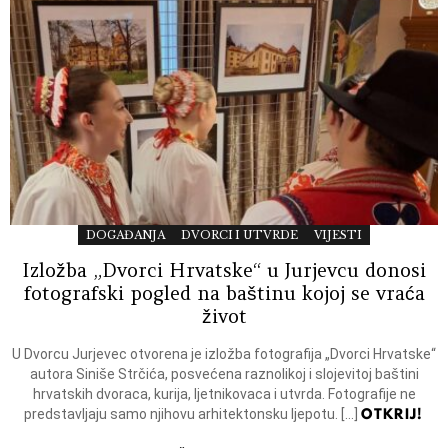
DOGAĐANJA
DVORCI I UTVRDE
VIJESTI
Izložba „Dvorci Hrvatske“ u Jurjevcu donosi
fotografski pogled na baštinu kojoj se vraća
život
U Dvorcu Jurjevec otvorena je izložba fotografija „Dvorci Hrvatske“
autora Siniše Strčića, posvećena raznolikoj i slojevitoj baštini
hrvatskih dvoraca, kurija, ljetnikovaca i utvrda. Fotografije ne
OTKRIJ!
predstavljaju samo njihovu arhitektonsku ljepotu. […]