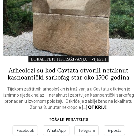
LOKALITETI I ISTRAŽIVANJA
VIJESTI
Arheolozi su kod Cavtata otvorili netaknut
kasnoantički sarkofag star oko 1500 godina
Tijekom zaštitnih arheoloških istraživanja u Cavtatu otkriven je
iznimno rijedak nalaz – netaknut i zabrtvljen kasnoantički sarkofag
pronađen u izvornom položaju. Otkriće je zabilježeno na lokalitetu
OTKRIJ!
Zorina 8, unutar nekropole […]
POŠALJI PRIJATELJU!
Facebook
WhatsApp
Telegram
E-pošta