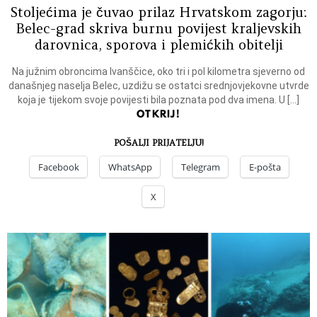
Stoljećima je čuvao prilaz Hrvatskom zagorju:
Belec-grad skriva burnu povijest kraljevskih
darovnica, sporova i plemićkih obitelji
Na južnim obroncima Ivanščice, oko tri i pol kilometra sjeverno od
današnjeg naselja Belec, uzdižu se ostatci srednjovjekovne utvrde
koja je tijekom svoje povijesti bila poznata pod dva imena. U […]
OTKRIJ!
POŠALJI PRIJATELJU!
Facebook
WhatsApp
Telegram
E-pošta
X