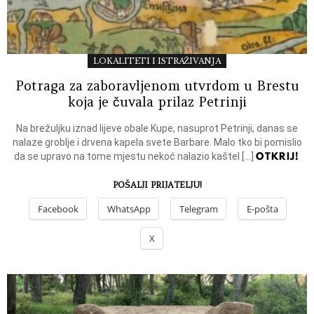
LOKALITETI I ISTRAŽIVANJA
Potraga za zaboravljenom utvrdom u Brestu
koja je čuvala prilaz Petrinji
Na brežuljku iznad lijeve obale Kupe, nasuprot Petrinji, danas se
nalaze groblje i drvena kapela svete Barbare. Malo tko bi pomislio
OTKRIJ!
da se upravo na tome mjestu nekoć nalazio kaštel […]
POŠALJI PRIJATELJU!
Facebook
WhatsApp
Telegram
E-pošta
X