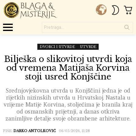
C
SWITC
SKIN
Pretraga...
Menu
DVORCI I UTVRDE
UTVRDE
Bilješka o slikovitoj utvrdi koja
od vremena Matijaša Korvina
stoji usred Konjščine
Srednjovjekovna utvrda u Konjščini jedna je od
rijetkih nizinskih utvrda u Hrvatskoj. Nastala u
vrijeme Matije Korvina, stoljećima je branila kraj
od osmanskih prijetnji, a danas otkriva
zanimljive detalje svoje obrambene arhitekture.
PIŠE:
DARKO ANTOLKOVIĆ
06/05/2026, 11:28