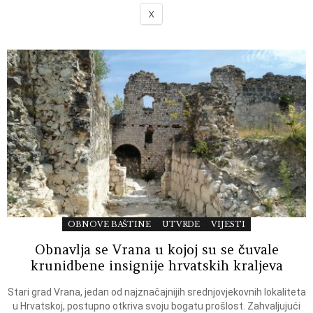
X
OBNOVE BAŠTINE
UTVRDE
VIJESTI
Obnavlja se Vrana u kojoj su se čuvale
krunidbene insignije hrvatskih kraljeva
Stari grad Vrana, jedan od najznačajnijih srednjovjekovnih lokaliteta
u Hrvatskoj, postupno otkriva svoju bogatu prošlost. Zahvaljujući