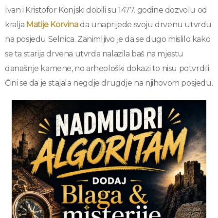
Ivan i Kristofor Konjski dobili su 1477. godine dozvolu od
kralja
Matije Korvina
da unaprijede svoju drvenu utvrdu
na posjedu Selnica. Zanimljivo je da se dugo mislilo kako
se ta starija drvena utvrda nalazila baš na mjestu
današnje kamene, no arheološki dokazi to nisu potvrdili.
Čini se da je stajala negdje drugdje na njihovom posjedu.