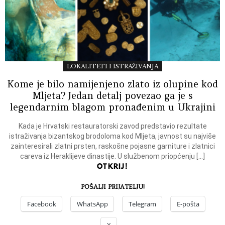
LOKALITETI I ISTRAŽIVANJA
Kome je bilo namijenjeno zlato iz olupine kod
Mljeta? Jedan detalj povezao ga je s
legendarnim blagom pronađenim u Ukrajini
Kada je Hrvatski restauratorski zavod predstavio rezultate
istraživanja bizantskog brodoloma kod Mljeta, javnost su najviše
zainteresirali zlatni prsten, raskošne pojasne garniture i zlatnici
careva iz Heraklijeve dinastije. U službenom priopćenju […]
OTKRIJ!
POŠALJI PRIJATELJU!
Facebook
WhatsApp
Telegram
E-pošta