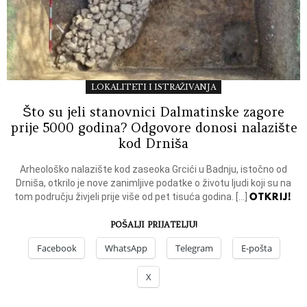
LOKALITETI I ISTRAŽIVANJA
Što su jeli stanovnici Dalmatinske zagore
prije 5000 godina? Odgovore donosi nalazište
kod Drniša
Arheološko nalazište kod zaseoka Grcići u Badnju, istočno od
Drniša, otkrilo je nove zanimljive podatke o životu ljudi koji su na
OTKRIJ!
tom području živjeli prije više od pet tisuća godina. […]
POŠALJI PRIJATELJU!
Facebook
WhatsApp
Telegram
E-pošta
X