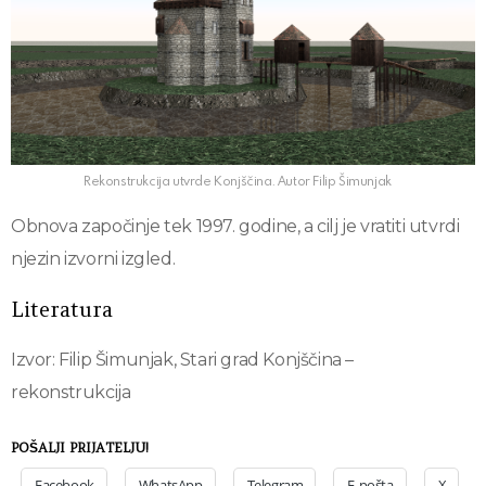
Rekonstrukcija utvrde Konjščina. Autor Filip Šimunjak
Obnova započinje tek 1997. godine, a cilj je vratiti utvrdi
njezin izvorni izgled.
Literatura
Izvor: Filip Šimunjak, Stari grad Konjščina –
rekonstrukcija
POŠALJI PRIJATELJU!
Facebook
WhatsApp
Telegram
E-pošta
X