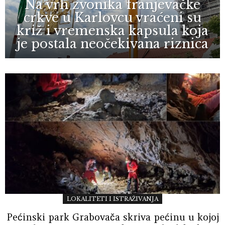
Na vrh zvonika franjevačke
crkve u Karlovcu vraćeni su
križ i vremenska kapsula koja
je postala neočekivana riznica
LOKALITETI I ISTRAŽIVANJA
Pećinski park Grabovača skriva pećinu u kojoj