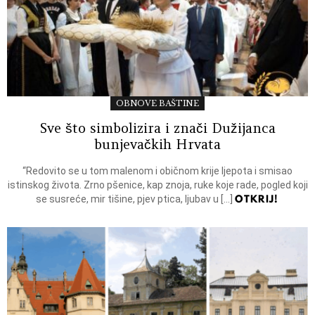
OBNOVE BAŠTINE
Sve što simbolizira i znači Dužijanca
bunjevačkih Hrvata
“Redovito se u tom malenom i običnom krije ljepota i smisao
istinskog života. Zrno pšenice, kap znoja, ruke koje rade, pogled koji
OTKRIJ!
se susreće, mir tišine, pjev ptica, ljubav u […]