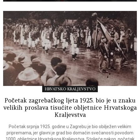
HRVATSKO KRALJEVSTVO
Početak zagrebačkog ljeta 1925. bio je u znaku
velikih proslava tisućite obljetnice Hrvatskoga
Kraljevstva
Početak srpnja 1925. godine u Zagrebu je bio obilježen velikim
pripremama, jer glavni je grad bio domaćin svečanosti povodom
1000. obljetnice Hrvatskoga Kraljevstva. Stoljeće nakon, početak