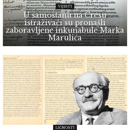
VIJESTI
U samostanu na Cresu
istraživači su pronašli
zaboravljene inkunabule Marka
Marulića
LIČNOSTI