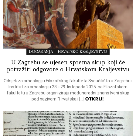
DOGAĐANJA
HRVATSKO KRALJEVSTVO
U Zagrebu se ujesen sprema skup koji će
potražiti odgovore o Hrvatskom Kraljevstvu
Odsjek za arheologiju Filozofskog fakulteta Sveučilišta u Zagrebu i
Institut za arheologiju 28. i 29. listopada 2025. na Filozofskom
fakultetu u Zagrebu organiziraju međunarodni znanstveni skup
OTKRIJ!
pod nazivom “Hrvatska i […]