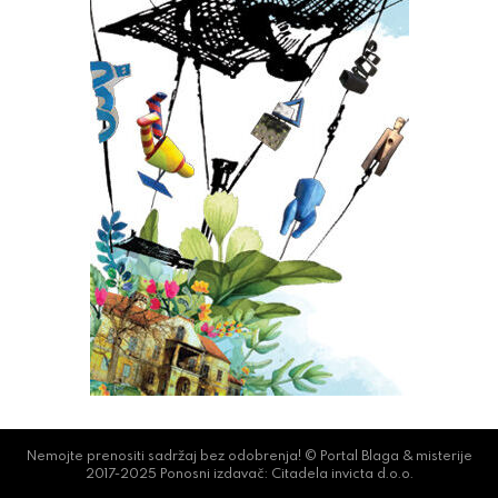
Nemojte prenositi sadržaj bez odobrenja! © Portal Blaga & misterije
2017-2025 Ponosni izdavač: Citadela invicta d.o.o.