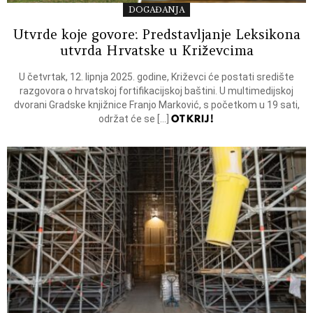
DOGAĐANJA
Utvrde koje govore: Predstavljanje Leksikona
utvrda Hrvatske u Križevcima
U četvrtak, 12. lipnja 2025. godine, Križevci će postati središte
razgovora o hrvatskoj fortifikacijskoj baštini. U multimedijskoj
dvorani Gradske knjižnice Franjo Marković, s početkom u 19 sati,
OTKRIJ!
održat će se […]