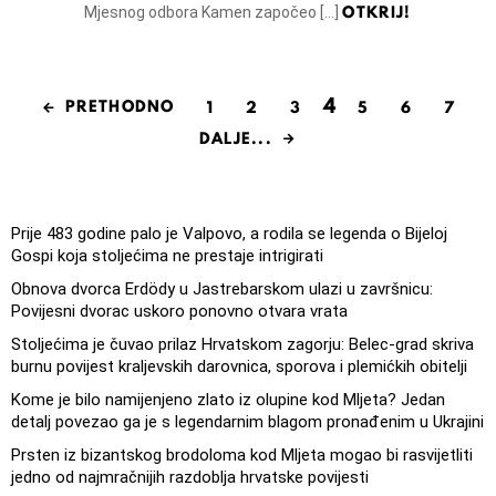
OTKRIJ!
Mjesnog odbora Kamen započeo […]
4
PRETHODNO
1
2
3
5
6
7
DALJE...
Prije 483 godine palo je Valpovo, a rodila se legenda o Bijeloj
Gospi koja stoljećima ne prestaje intrigirati
Obnova dvorca Erdödy u Jastrebarskom ulazi u završnicu:
Povijesni dvorac uskoro ponovno otvara vrata
Stoljećima je čuvao prilaz Hrvatskom zagorju: Belec-grad skriva
burnu povijest kraljevskih darovnica, sporova i plemićkih obitelji
Kome je bilo namijenjeno zlato iz olupine kod Mljeta? Jedan
detalj povezao ga je s legendarnim blagom pronađenim u Ukrajini
Prsten iz bizantskog brodoloma kod Mljeta mogao bi rasvijetliti
jedno od najmračnijih razdoblja hrvatske povijesti