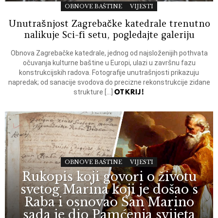
OBNOVE BAŠTINE
VIJESTI
Unutrašnjost Zagrebačke katedrale trenutno
nalikuje Sci-fi setu, pogledajte galeriju
Obnova Zagrebačke katedrale, jednog od najsloženijih pothvata
očuvanja kulturne baštine u Europi, ulazi u završnu fazu
konstrukcijskih radova. Fotografije unutrašnjosti prikazuju
napredak; od sanacije svodova do precizne rekonstrukcije zidane
OTKRIJ!
strukture […]
OBNOVE BAŠTINE
VIJESTI
Rukopis koji govori o životu
svetog Marina koji je došao s
Raba i osnovao San Marino
sada je dio Pamćenja svijeta