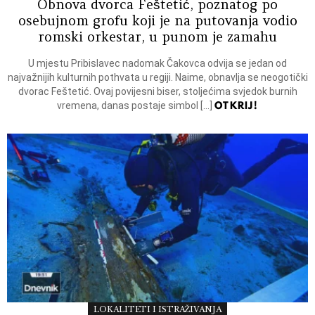
Obnova dvorca Feštetić, poznatog po
osebujnom grofu koji je na putovanja vodio
romski orkestar, u punom je zamahu
U mjestu Pribislavec nadomak Čakovca odvija se jedan od
najvažnijih kulturnih pothvata u regiji. Naime, obnavlja se neogotički
dvorac Feštetić. Ovaj povijesni biser, stoljećima svjedok burnih
OTKRIJ!
vremena, danas postaje simbol […]
LOKALITETI I ISTRAŽIVANJA