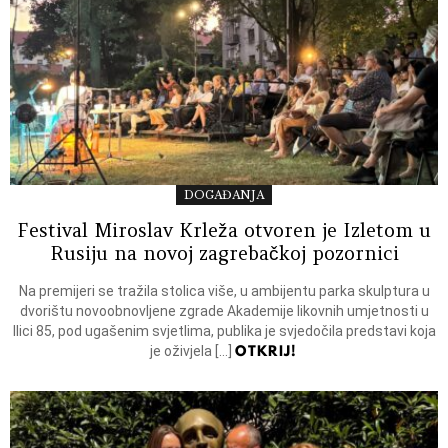
DOGAĐANJA
Festival Miroslav Krleža otvoren je Izletom u
Rusiju na novoj zagrebačkoj pozornici
Na premijeri se tražila stolica više, u ambijentu parka skulptura u
dvorištu novoobnovljene zgrade Akademije likovnih umjetnosti u
Ilici 85, pod ugašenim svjetlima, publika je svjedočila predstavi koja
OTKRIJ!
je oživjela […]