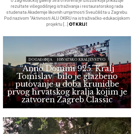
U zagrebačkoj galeriji Šira otvorena je izložba koja prikazuje
rezultate višegodišnjeg istraživanja i restauratorskog rada
studenata Akademije likovnih umjetnosti Sveučilišta u Zagrebu.
Pod nazivom “Aktivnosti ALU OKIRU na istraživačko-edukacijskom
OTKRIJ!
projektu […]
DOGAĐANJA
HRVATSKO KRALJEVSTVO
“Anno Domini 925. Kralj
Tomislav” bilo je glazbeno
putovanje u doba krunidbe
prvog hrvatskog kralja kojim je
zatvoren Zagreb Classic