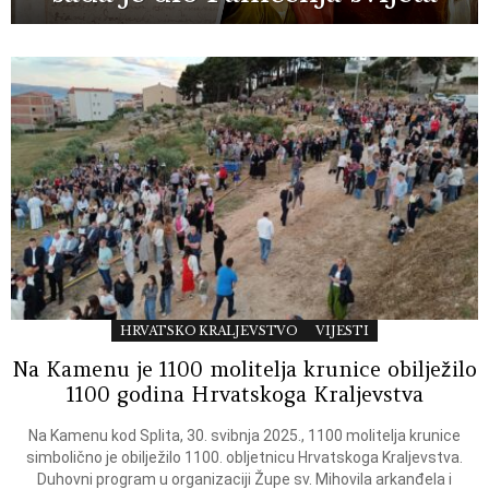
HRVATSKO KRALJEVSTVO
VIJESTI
Na Kamenu je 1100 molitelja krunice obilježilo
1100 godina Hrvatskoga Kraljevstva
Na Kamenu kod Splita, 30. svibnja 2025., 1100 molitelja krunice
simbolično je obilježilo 1100. obljetnicu Hrvatskoga Kraljevstva.
Duhovni program u organizaciji Župe sv. Mihovila arkanđela i