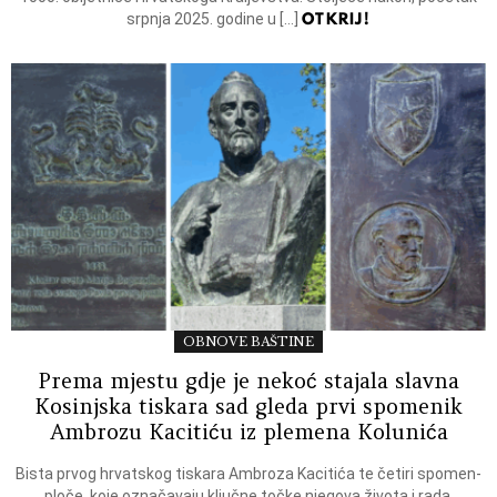
OTKRIJ!
srpnja 2025. godine u […]
OBNOVE BAŠTINE
Prema mjestu gdje je nekoć stajala slavna
Kosinjska tiskara sad gleda prvi spomenik
Ambrozu Kacitiću iz plemena Kolunića
Bista prvog hrvatskog tiskara Ambroza Kacitića te četiri spomen-
ploče, koje označavaju ključne točke njegova života i rada,