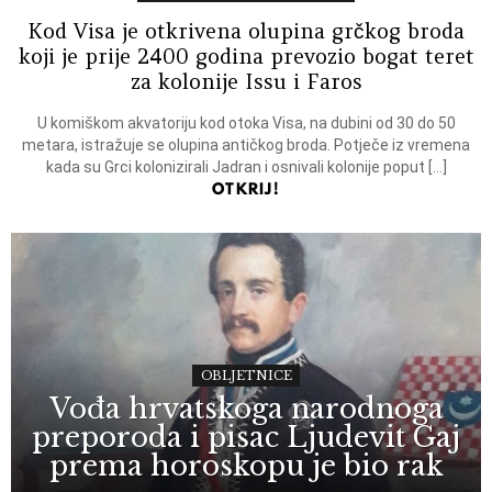
Kod Visa je otkrivena olupina grčkog broda
koji je prije 2400 godina prevozio bogat teret
za kolonije Issu i Faros
U komiškom akvatoriju kod otoka Visa, na dubini od 30 do 50
metara, istražuje se olupina antičkog broda. Potječe iz vremena
kada su Grci kolonizirali Jadran i osnivali kolonije poput […]
OTKRIJ!
OBLJETNICE
Vođa hrvatskoga narodnoga
preporoda i pisac Ljudevit Gaj
prema horoskopu je bio rak