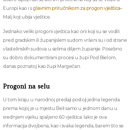
Europi kao i s
glavnim priručnikom za progon vještica
–
Malj koji ubija vještice.
Jednako veliki progoni vještica kao oni koji su se vodili
pred gradskim ili županijskim sudom vršeni su i od strane
vlastelinskih sudova u selima diljem županije. Posebno
su dobro dokumentirani procesi u župi Pod Bielom,
danas poznatoj kao župi Margečan.
Progoni na selu
U tom kraju u narodnoj predaji postoji jedna legenda
prema kojoj je u mjestu Beli samo u jednom danu u
srednjem vijeku spaljeno 60 vještica. Iako je ova
informacija dvojbena, kao i svaka legenda, barem što se