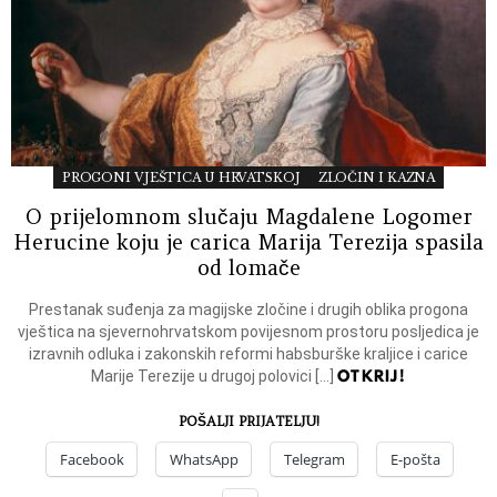
PROGONI VJEŠTICA U HRVATSKOJ
ZLOČIN I KAZNA
O prijelomnom slučaju Magdalene Logomer
Herucine koju je carica Marija Terezija spasila
od lomače
Prestanak suđenja za magijske zločine i drugih oblika progona
vještica na sjevernohrvatskom povijesnom prostoru posljedica je
izravnih odluka i zakonskih reformi habsburške kraljice i carice
OTKRIJ!
Marije Terezije u drugoj polovici […]
POŠALJI PRIJATELJU!
Facebook
WhatsApp
Telegram
E-pošta