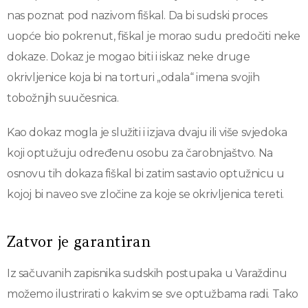
nas poznat pod nazivom fiškal. Da bi sudski proces
uopće bio pokrenut, fiškal je morao sudu predočiti neke
dokaze. Dokaz je mogao biti i iskaz neke druge
okrivljenice koja bi na torturi „odala“ imena svojih
tobožnjih suučesnica.
Kao dokaz mogla je služiti i izjava dvaju ili više svjedoka
koji optužuju određenu osobu za čarobnjaštvo. Na
osnovu tih dokaza fiškal bi zatim sastavio optužnicu u
kojoj bi naveo sve zločine za koje se okrivljenica tereti.
Zatvor je garantiran
Iz sačuvanih zapisnika sudskih postupaka u Varaždinu
možemo ilustrirati o kakvim se sve optužbama radi. Tako