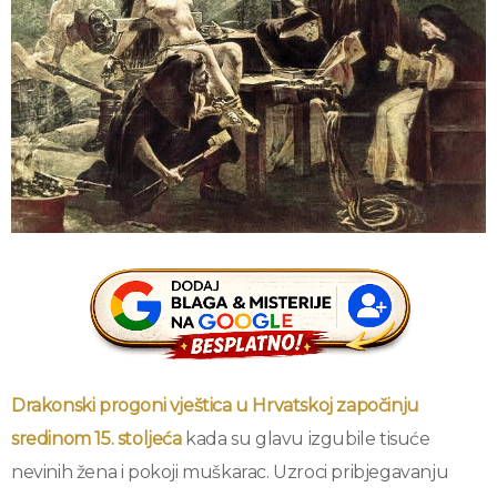
Drakonski progoni vještica u Hrvatskoj započinju
sredinom 15. stoljeća
kada su glavu izgubile tisuće
nevinih žena i pokoji muškarac. Uzroci pribjegavanju