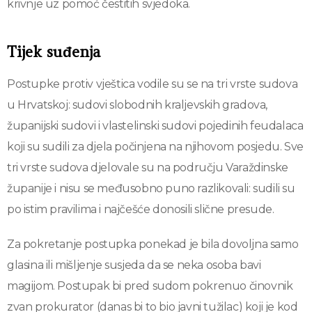
krivnje uz pomoć čestitih svjedoka.
Tijek suđenja
Postupke protiv vještica vodile su se na tri vrste sudova
u Hrvatskoj: sudovi slobodnih kraljevskih gradova,
županijski sudovi i vlastelinski sudovi pojedinih feudalaca
koji su sudili za djela počinjena na njihovom posjedu. Sve
tri vrste sudova djelovale su na području Varaždinske
županije i nisu se međusobno puno razlikovali: sudili su
po istim pravilima i najčešće donosili slične presude.
Za pokretanje postupka ponekad je bila dovoljna samo
glasina ili mišljenje susjeda da se neka osoba bavi
magijom. Postupak bi pred sudom pokrenuo činovnik
zvan prokurator (danas bi to bio javni tužilac) koji je kod