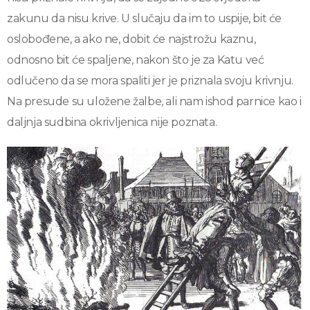
zakunu da nisu krive. U slučaju da im to uspije, bit će
oslobođene, a ako ne, dobit će najstrožu kaznu,
odnosno bit će spaljene, nakon što je za Katu već
odlučeno da se mora spaliti jer je priznala svoju krivnju.
Na presude su uložene žalbe, ali nam ishod parnice kao i
daljnja sudbina okrivljenica nije poznata.