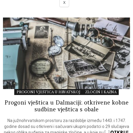
X
PROGONI VJEŠTICA U HRVATSKOJ
ZLOČIN I KAZNA
Progoni vještica u Dalmaciji: otkrivene kobne
sudbine vještica s obale
Na južnohrvatskom prostoru za razdoblje između 1443. i 1747.
godine dosad su otkriveni i sačuvani ukupni podatci o 29 slučajeva
OTKRIJ!
nekog oblika suđenja za magijske zločine, a u koje su […]