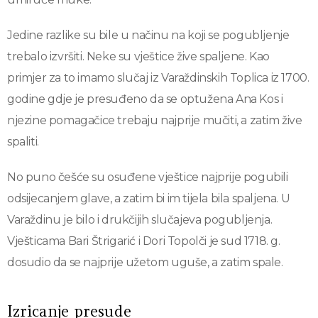
Jedine razlike su bile u načinu na koji se pogubljenje
trebalo izvršiti. Neke su vještice žive spaljene. Kao
primjer za to imamo slučaj iz Varaždinskih Toplica iz 1700.
godine gdje je presuđeno da se optužena Ana Kos i
njezine pomagačice trebaju najprije mučiti, a zatim žive
spaliti.
No puno češće su osuđene vještice najprije pogubili
odsijecanjem glave, a zatim bi im tijela bila spaljena. U
Varaždinu je bilo i drukčijih slučajeva pogubljenja.
Vješticama Bari Štrigarić i Dori Topolči je sud 1718. g.
dosudio da se najprije užetom uguše, a zatim spale.
Izricanje presude