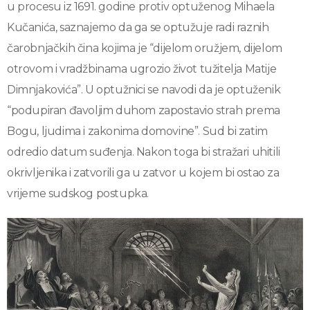
u procesu iz 1691. godine protiv optuženog Mihaela
Kučanića, saznajemo da ga se optužuje radi raznih
čarobnjačkih čina kojima je “dijelom oružjem, dijelom
otrovom i vradžbinama ugrozio život tužitelja Matije
Dimnjakovića”. U optužnici se navodi da je optuženik
“podupiran đavoljim duhom zapostavio strah prema
Bogu, ljudima i zakonima domovine”. Sud bi zatim
odredio datum suđenja. Nakon toga bi stražari uhitili
okrivljenika i zatvorili ga u zatvor u kojem bi ostao za
vrijeme sudskog postupka.