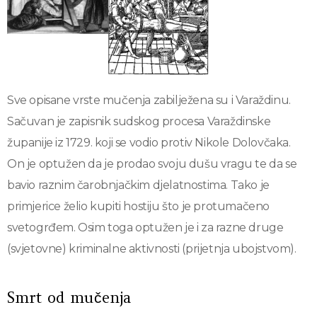
Sve opisane vrste mučenja zabilježena su i Varaždinu.
Sačuvan je zapisnik sudskog procesa Varaždinske
županije iz 1729. koji se vodio protiv Nikole Dolovčaka.
On je optužen da je prodao svoju dušu vragu te da se
bavio raznim čarobnjačkim djelatnostima. Tako je
primjerice želio kupiti hostiju što je protumačeno
svetogrđem. Osim toga optužen je i za razne druge
(svjetovne) kriminalne aktivnosti (prijetnja ubojstvom).
Smrt od mučenja