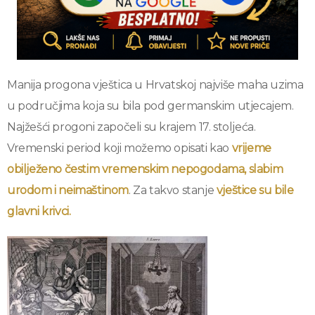
Manija progona vještica u Hrvatskoj najviše maha uzima
u područjima koja su bila pod germanskim utjecajem.
Najžešći progoni započeli su krajem 17. stoljeća.
Vremenski period koji možemo opisati kao
vrijeme
obilježeno čestim vremenskim nepogodama, slabim
urodom i neimaštinom
. Za takvo stanje
vještice su bile
glavni krivci.