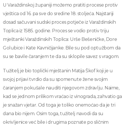
U Varaždinskoj županiji možemo pratiti procese protiv
vještica od 16. pa sve do sredine 18. stoljeća. Najstariji
dosad sačuvani sudski proces potječe iz Varaždinskih
Toplica iz 1585. godine. Proces se vodio protiv triju
mještanki Varaždinskih Toplica: Urše Bešeničke, Dore
Golubice i Kate Kavničijanke. Bile su pod optužbom da
su se bavile čaranjem te da su sklopile savez s vragom.
Tužitelj je bio toplički mještanin Matija Škof koji je u
svojoj prijavi tvrdio da su spomenute žene svojim
čaranjem pokušale nauditi njegovom zdravlju. Naime,
kad se jednom prilikom vraćao iz vinograda, zahvatio ga
je snažan vjetar. Od toga je toliko onemoćao da je tri
dana bio nijem. Osim toga, tužitelj navodi da su
okrivljenice već bile i drugima poznate po sličnim