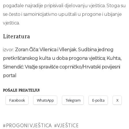
pogađale najradije pripisivali djelovanju vještica. Stoga su
se često i samoinicijativno upuštali u progone i ubijanje
vještica.
Literatura
izvor:
Zoran Čiča: Vilenica i Vilenjak. Sudbina jednog
pretkršćanskog kulta u doba progona vještica; Kuhta,
Simendić: Vražje spravišće coprničko/Hrvatski povijesni
portal
POŠALJI PRIJATELJU!
Facebook
WhatsApp
Telegram
E-pošta
X
PROGONI VJEŠTICA
VJEŠTICE