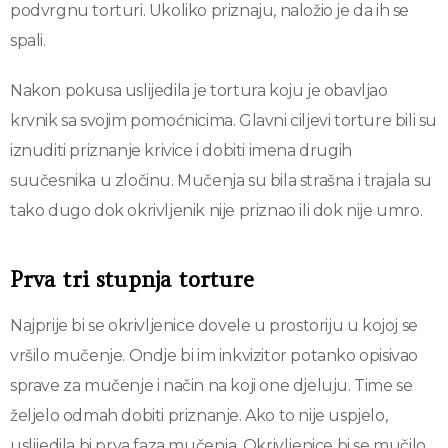
podvrgnu torturi. Ukoliko priznaju, naložio je da ih se
spali.
Nakon pokusa uslijedila je tortura koju je obavljao
krvnik sa svojim pomoćnicima. Glavni ciljevi torture bili su
iznuditi priznanje krivice i dobiti imena drugih
suučesnika u zločinu. Mučenja su bila strašna i trajala su
tako dugo dok okrivljenik nije priznao ili dok nije umro.
Prva tri stupnja torture
Najprije bi se okrivljenice dovele u prostoriju u kojoj se
vršilo mučenje. Ondje bi im inkvizitor potanko opisivao
sprave za mučenje i način na koji one djeluju. Time se
željelo odmah dobiti priznanje. Ako to nije uspjelo,
uslijedila bi prva faza mučenja. Okrivljenice bi se mučilo