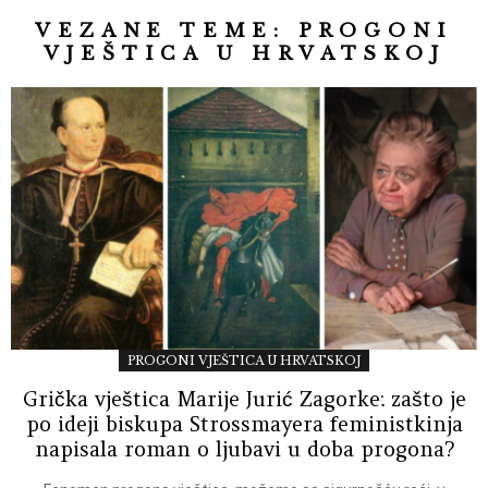
VEZANE TEME:
PROGONI
VJEŠTICA U HRVATSKOJ
PROGONI VJEŠTICA U HRVATSKOJ
Grička vještica Marije Jurić Zagorke: zašto je
po ideji biskupa Strossmayera feministkinja
napisala roman o ljubavi u doba progona?