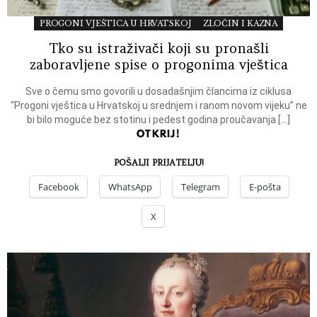
PROGONI VJEŠTICA U HRVATSKOJ
ZLOČIN I KAZNA
Tko su istraživači koji su pronašli
zaboravljene spise o progonima vještica
Sve o čemu smo govorili u dosadašnjim člancima iz ciklusa
“Progoni vještica u Hrvatskoj u srednjem i ranom novom vijeku” ne
bi bilo moguće bez stotinu i pedest godina proučavanja […]
OTKRIJ!
POŠALJI PRIJATELJU!
Facebook
WhatsApp
Telegram
E-pošta
X