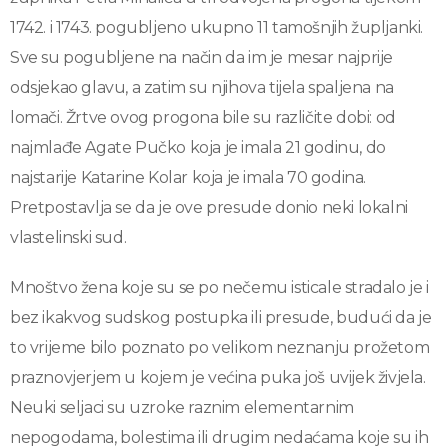
1742. i 1743. pogubljeno ukupno 11 tamošnjih župljanki.
Sve su pogubljene na način da im je mesar najprije
odsjekao glavu, a zatim su njihova tijela spaljena na
lomači. Žrtve ovog progona bile su različite dobi: od
najmlađe Agate Pučko koja je imala 21 godinu, do
najstarije Katarine Kolar koja je imala 70 godina.
Pretpostavlja se da je ove presude donio neki lokalni
vlastelinski sud.
Mnoštvo žena koje su se po nečemu isticale stradalo je i
bez ikakvog sudskog postupka ili presude, budući da je
to vrijeme bilo poznato po velikom neznanju prožetom
praznovjerjem u kojem je većina puka još uvijek živjela.
Neuki seljaci su uzroke raznim elementarnim
nepogodama, bolestima ili drugim nedaćama koje su ih