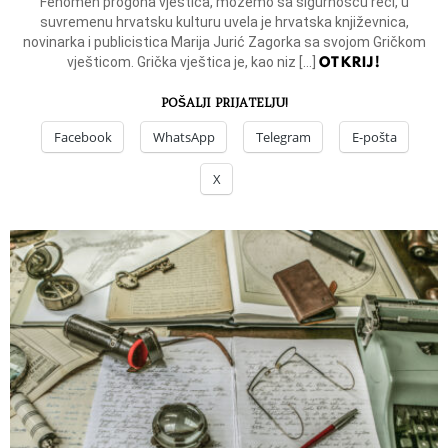
Fenomen progona vještica, možemo sa sigurnošću reći, u
suvremenu hrvatsku kulturu uvela je hrvatska književnica,
novinarka i publicistica Marija Jurić Zagorka sa svojom Gričkom
OTKRIJ!
vješticom. Grička vještica je, kao niz […]
POŠALJI PRIJATELJU!
Facebook
WhatsApp
Telegram
E-pošta
X