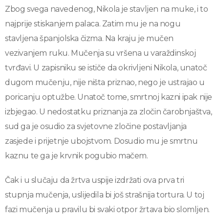
Zbog svega navedenog, Nikola je stavljen na muke, i to
najprije stiskanjem palaca. Zatim mu je na nogu
stavljena španjolska čizma. Na kraju je mučen
vezivanjem ruku. Mučenja su vršena u varaždinskoj
tvrđavi. U zapisniku se ističe da okrivljeni Nikola, unatoč
dugom mučenju, nije ništa priznao, nego je ustrajao u
poricanju optužbe. Unatoč tome, smrtnoj kazni ipak nije
izbjegao. U nedostatku priznanja za zločin čarobnjaštva,
sud ga je osudio za svjetovne zločine postavljanja
zasjede i prijetnje ubojstvom. Dosudio mu je smrtnu
kaznu te ga je krvnik pogubio mačem.
Čak i u slučaju da žrtva uspije izdržati ova prva tri
stupnja mučenja, uslijedila bi još strašnija tortura. U toj
fazi mučenja u pravilu bi svaki otpor žrtava bio slomljen.