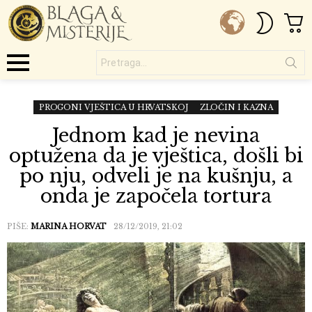
C
SWITC
SKIN
Pretraga...
Menu
PROGONI VJEŠTICA U HRVATSKOJ
ZLOČIN I KAZNA
Jednom kad je nevina
optužena da je vještica, došli bi
po nju, odveli je na kušnju, a
onda je započela tortura
PIŠE:
MARINA HORVAT
28/12/2019, 21:02