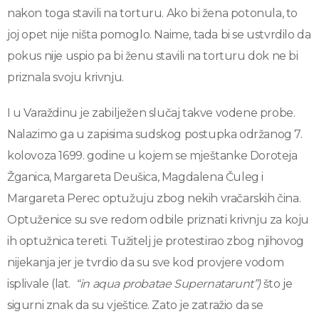
nakon toga stavili na torturu. Ako bi žena potonula, to
joj opet nije ništa pomoglo. Naime, tada bi se ustvrdilo da
pokus nije uspio pa bi ženu stavili na torturu dok ne bi
priznala svoju krivnju.
I u Varaždinu je zabilježen slučaj takve vodene probe.
Nalazimo ga u zapisima sudskog postupka održanog 7.
kolovoza 1699. godine u kojem se mještanke Doroteja
Žganica, Margareta Deušica, Magdalena Čuleg i
Margareta Perec optužuju zbog nekih vračarskih čina.
Optuženice su sve redom odbile priznati krivnju za koju
ih optužnica tereti. Tužitelj je protestirao zbog njihovog
nijekanja jer je tvrdio da su sve kod provjere vodom
isplivale (lat.
“in aqua probatae Supernatarunt”)
što je
sigurni znak da su vještice. Zato je zatražio da se