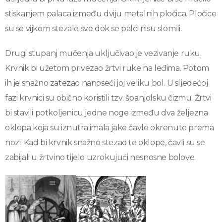
stiskanjem palaca između dviju metalnih pločica. Pločice
su se vijkom stezale sve dok se palci nisu slomili.
Drugi stupanj mučenja uključivao je vezivanje ruku.
Krvnik bi užetom privezao žrtvi ruke na leđima. Potom
ih je snažno zatezao nanoseći joj veliku bol. U sljedećoj
fazi krvnici su obično koristili tzv. španjolsku čizmu. Žrtvi
bi stavili potkoljenicu jedne noge između dva željezna
oklopa koja su iznutra imala jake čavle okrenute prema
nozi. Kad bi krvnik snažno stezao te oklope, čavli su se
zabijali u žrtvino tijelo uzrokujući nesnosne bolove.