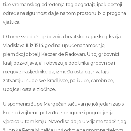
tiče vremenskog određenja tog događaja, ipak postoji
određena sigurnost da je na tom prostoru bilo progona
vještica.
O tome svjedoči i grbovnica hrvatsko-ugarskog kralja
Vladislava II. iz 1514. godine upućena tamošnjoj
plemićkoj obitelji Keczer de Radovan. U toj grbovnici
kralj dozvoljava, ali i obvezuje dobitnika grbovnice i
njegove nasljednike da, između ostalog, hvataju,
zatvaraju i sude sve kradljivce, palikuće, čarobnice,
ubojice i ostale zločince.
U spomenici župe Margečan sačuvan je još jedan zapis
koji nedvojbeno potvrđuje progone i pogubljenja
vještica u tom kraju. Navodi se da je u vrijeme tadašnjeg
župnika Petra Mihalića u tri odvojena progona tijekom