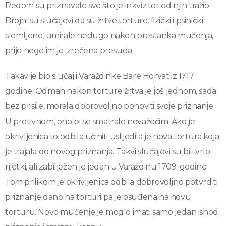
Redom su priznavale sve što je inkvizitor od njih tražio.
Brojni su slučajevi da su žrtve torture, fizički i psihički
slomljene, umirale nedugo nakon prestanka mučenja,
prije nego im je izrečena presuda.
Takav je bio slučaj i Varaždinke Bare Horvat iz 1717.
godine. Odmah nakon torture žrtva je još jednom, sada
bez prisile, morala dobrovoljno ponoviti svoje priznanje.
U protivnom, ono bi se smatralo nevažećim. Ako je
okrivljenica to odbila učiniti uslijedila je nova tortura koja
je trajala do novog priznanja. Takvi slučajevi su bili vrlo
rijetki, ali zabilježen je jedan u Varaždinu 1709. godine.
Tom prilikom je okrivljenica odbila dobrovoljno potvrditi
priznanje dano na torturi pa je osuđena na novu
torturu. Novo mučenje je moglo imati samo jedan ishod: