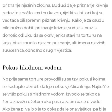
priznanje njezinih zločina. Budući da je priznanje krivnje
redovito značilo smrtnu kaznu, rijetki su bili oni koji su
već tada bili spremni priznati krivnju. Kako je za osudu
bilo nužno dobiti priznanje krivnje, sud je u pravilu
donosio odluku da se okrivljenica stavi na torturu na
kojoj bi se iznudilo njezino priznanje, ali i imena njezinih
suučesnica, odnosno drugih vještica.
Pokus hladnom vodom
No prije same torture provodili su se tzv. pokusi kojima
se nastojalo utvrditi da li je netko vještica ili nije. Najčešće
se vršio pokus s hladnom vodom. Izvodio se tako da
ženu zavežu užetom oko pasa, a zatim bace u vodu.
Ako žena pliva, bio je to dokaz da je ona vještica, pa bi je