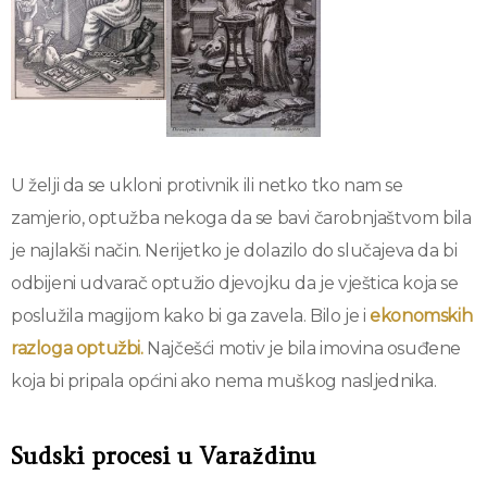
U želji da se ukloni protivnik ili netko tko nam se
zamjerio, optužba nekoga da se bavi čarobnjaštvom bila
je najlakši način. Nerijetko je dolazilo do slučajeva da bi
odbijeni udvarač optužio djevojku da je vještica koja se
poslužila magijom kako bi ga zavela. Bilo je i
ekonomskih
razloga optužbi.
Najčešći motiv je bila imovina osuđene
koja bi pripala općini ako nema muškog nasljednika.
Sudski procesi u Varaždinu