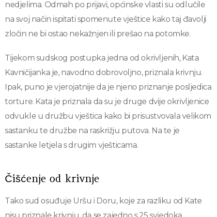
nedjelima. Odmah po prijavi, općinske vlasti su odlučile
na svoj način ispitati spomenute vještice kako taj đavolji
zločin ne bi ostao nekažnjen ili prešao na potomke.
Tijekom sudskog postupka jedna od okrivljenih, Kata
Kavničijanka je, navodno dobrovoljno, priznala krivnju.
Ipak, puno je vjerojatnije da je njeno priznanje posljedica
torture. Kata je priznala da su je druge dvije okrivljenice
odvukle u družbu vještica kako bi prisustvovala velikom
sastanku te družbe na raskrižju putova. Na te je
sastanke letjela s drugim vješticama.
Čišćenje od krivnje
Tako sud osuđuje Uršu i Doru, koje za razliku od Kate
nisu priznale krivnju, da se zajedno s 25 svjedoka