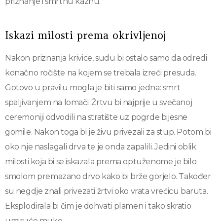
priznanje i smrtnu kaznu.
Iskazi milosti prema okrivljenoj
Nakon priznanja krivice, sudu bi ostalo samo da odredi
konačno ročište na kojem se trebala izreći presuda.
Gotovo u pravilu mogla je biti samo jedna: smrt
spaljivanjem na lomači. Žrtvu bi najprije u svečanoj
ceremoniji odvodili na stratište uz pogrde bijesne
gomile. Nakon toga bi je živu privezali za stup. Potom bi
oko nje naslagali drva te je onda zapalili. Jedini oblik
milosti koja bi se iskazala prema optuženome je bilo
smolom premazano drvo kako bi brže gorjelo. Također
su negdje znali privezati žrtvi oko vrata vrećicu baruta.
Eksplodirala bi čim je dohvati plamen i tako skratio
umiruće muke.