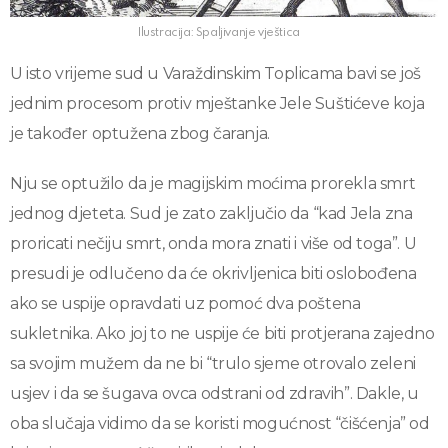
Ilustracija: Spaljivanje vještica
U isto vrijeme sud u Varaždinskim Toplicama bavi se još
jednim procesom protiv mještanke Jele Suštićeve koja
je također optužena zbog čaranja.
Nju se optužilo da je magijskim moćima prorekla smrt
jednog djeteta. Sud je zato zaključio da “kad Jela zna
proricati nečiju smrt, onda mora znati i više od toga”. U
presudi je odlučeno da će okrivljenica biti oslobođena
ako se uspije opravdati uz pomoć dva poštena
sukletnika. Ako joj to ne uspije će biti protjerana zajedno
sa svojim mužem da ne bi “trulo sjeme otrovalo zeleni
usjev i da se šugava ovca odstrani od zdravih”. Dakle, u
oba slučaja vidimo da se koristi mogućnost “čišćenja” od