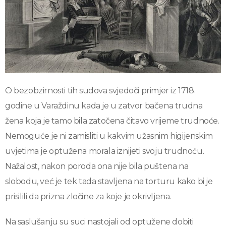
O bezobzirnosti tih sudova svjedoči primjer iz 1718.
godine u Varaždinu kada je u zatvor bačena trudna
žena koja je tamo bila zatočena čitavo vrijeme trudnoće.
Nemoguće je ni zamisliti u kakvim užasnim higijenskim
uvjetima je optužena morala iznijeti svoju trudnoću.
Nažalost, nakon poroda ona nije bila puštena na
slobodu, već je tek tada stavljena na torturu kako bi je
prisilili da prizna zločine za koje je okrivljena.
Na saslušanju su suci nastojali od optužene dobiti