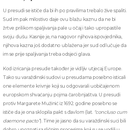
U presudi se ističe da bi ih po pravilima trebalo žive spaliti.
Sud im pak milostivo daje ovu blažu kaznu da ne bi
žrtve prilikom spaljivanja pale u očaj i tako upropastile
svoju dušu. Kasnije je, na nagovor njihova ispovjednika,
njihova kazna još dodatno ublažena jer sud odlučuje da
im se prije spaljivanja treba odsjeći glava.
Kod izricanja presude također je vidljiv utjecaj Europe.
Tako su varaždinski sudovi u presudama posebno isticali
one elemente krivnje koji su odgovarali uobičajenom
europskom shvaćanju pojma čarobnjaštva. U presudi
protiv Margarete Mužinić iz 1692. godine posebno se
ističe da je ona sklopila pakt s đavlom (lat.
“concluso cum
daemone pacto”
). Time je jasno da su varaždinski suci bili
dobro upoznati sa sličnim procesima koji su se vodili u