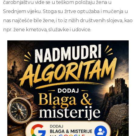
čarobnjaštvu vide se u teškom položaju žena u
Srednjem vijeku. Stoga su žrtve optužaba i mučenja u
nas najčešće bile žene, i to iz nižih društvenih slojeva, kao
npr. žene kmetova, služavke i udovice.