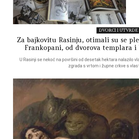
DVORCI I UTVRDE
Za bajkovitu Rasinju, otimali su se ple
Frankopani, od dvorova templara i 
U Rasinji se nekoć na površini od desetak hektara nalazilo vla
zgrada s vrtom i župne crkve s vlast