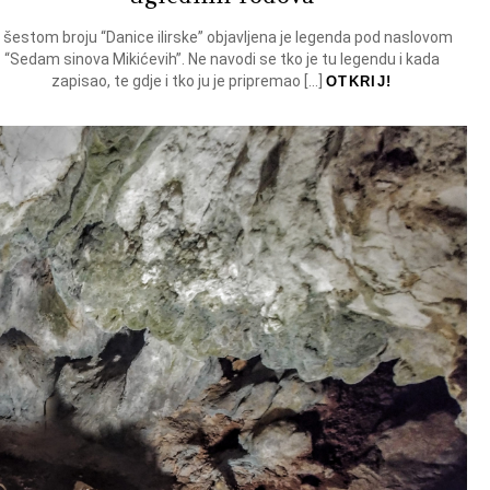
 šestom broju “Danice ilirske” objavljena je legenda pod naslovom
“Sedam sinova Mikićevih”. Ne navodi se tko je tu legendu i kada
zapisao, te gdje i tko ju je pripremao […]
OTKRIJ!