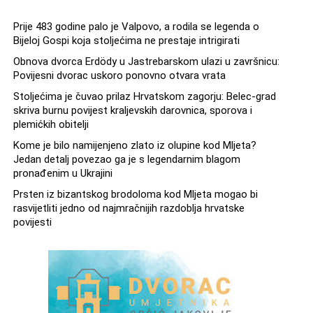
Prije 483 godine palo je Valpovo, a rodila se legenda o
Bijeloj Gospi koja stoljećima ne prestaje intrigirati
Obnova dvorca Erdödy u Jastrebarskom ulazi u završnicu:
Povijesni dvorac uskoro ponovno otvara vrata
Stoljećima je čuvao prilaz Hrvatskom zagorju: Belec-grad
skriva burnu povijest kraljevskih darovnica, sporova i
plemićkih obitelji
Kome je bilo namijenjeno zlato iz olupine kod Mljeta?
Jedan detalj povezao ga je s legendarnim blagom
pronađenim u Ukrajini
Prsten iz bizantskog brodoloma kod Mljeta mogao bi
rasvijetliti jedno od najmračnijih razdoblja hrvatske
povijesti