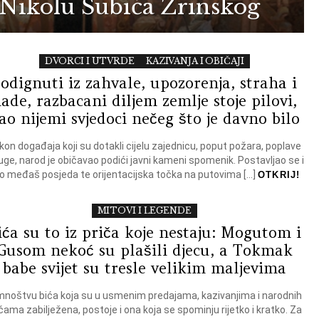
z Nikolu Šubića Zrinskog
DVORCI I UTVRDE
KAZIVANJA I OBIČAJI
odignuti iz zahvale, upozorenja, straha i
ade, razbacani diljem zemlje stoje pilovi,
ao nijemi svjedoci nečeg što je davno bilo
kon događaja koji su dotakli cijelu zajednicu, poput požara, poplave
 kuge, narod je običavao podići javni kameni spomenik. Postavljao se i
o međaš posjeda te orijentacijska točka na putovima […]
OTKRIJ!
MITOVI I LEGENDE
ića su to iz priča koje nestaju: Mogutom i
Gusom nekoć su plašili djecu, a Tokmak
babe svijet su tresle velikim maljevima
mnoštvu bića koja su u usmenim predajama, kazivanjima i narodnih
čama zabilježena, postoje i ona koja se spominju rijetko i kratko. Za