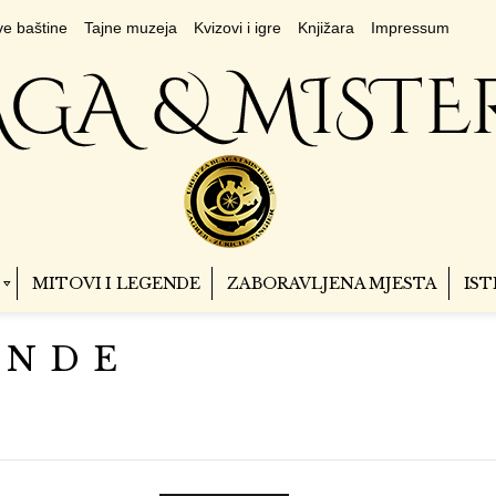
e baštine
Tajne muzeja
Kvizovi i igre
Knjižara
Impressum
MITOVI I LEGENDE
ZABORAVLJENA MJESTA
IST
ENDE