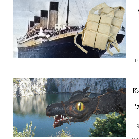
MORE
STORIES
pa
K
i
R
izm