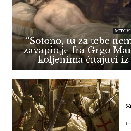
MITOVI
“Sotono, tu za tebe nem
zavapio je fra Grgo Mar
koljenima čitajući i
s
U 