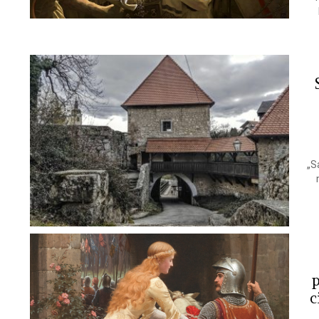
„S
p
c