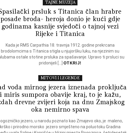
TAJNE MUZEJA
Spasilački prsluk s Titanica član hrabre
posade broda- heroja donio je kući gdje
godinama kasnije svjedoči o tajnoj vezi
Rijeke i Titanica
Kada je RMS Carpathia 18. travnja 1912. godine prekrcana
brodolomcima s Titanica stigla u njujoršku luku, na njezinim su
lubama ostale stotine prsluka za spašavanje. Upravo ti prsluci su
pridonijeli […]
OTKRIJ!
MITOVI I LEGENDE
ad voda mirnog jezera iznenada proključa
i miris sumpora obavije kraj, to je kažu,
zdah drevne zvijeri koja na dnu Zmajskog
oka nemirno spava
ogozničko jezero, u narodu poznato kao Zmajevo oko, je maleno,
krško i prirodno morsko jezero smješteno na poluotoku Gradina
eđu uvala Soline i Koprišće u blizini mjesta Rogoznica, četrdesetak