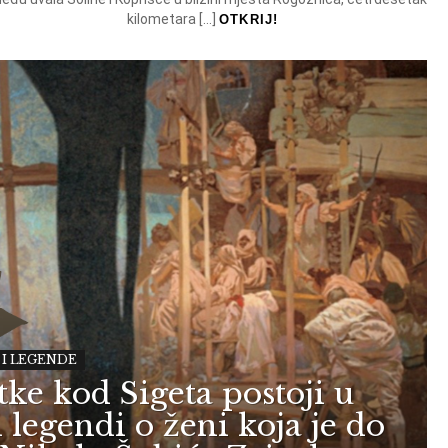
kilometara […]
OTKRIJ!
 I LEGENDE
ke kod Sigeta postoji u
 legendi o ženi koja je do