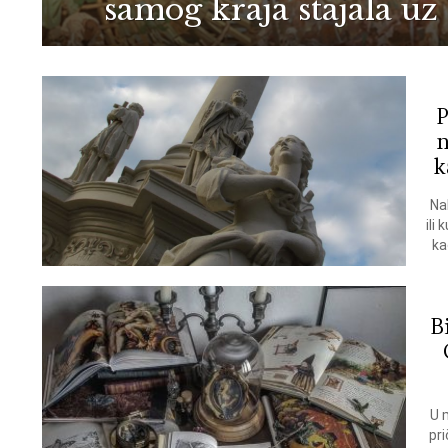
samog kraja stajala u
P
n
k
Na
ili
ka
B
U 
pri