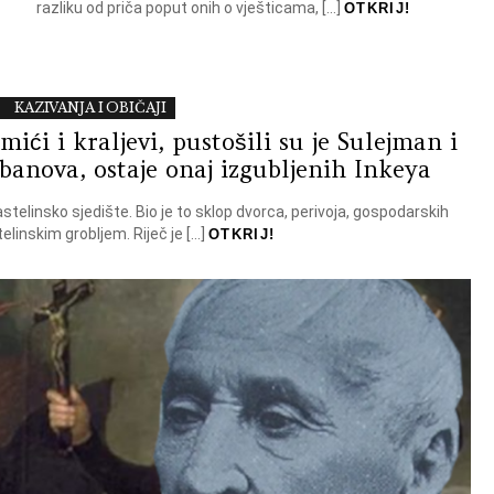
razliku od priča poput onih o vješticama, […]
OTKRIJ!
KAZIVANJA I OBIČAJI
mići i kraljevi, pustošili su je Sulejman i
banova, ostaje onaj izgubljenih Inkeya
stelinsko sjedište. Bio je to sklop dvorca, perivoja, gospodarskih
elinskim grobljem. Riječ je […]
OTKRIJ!