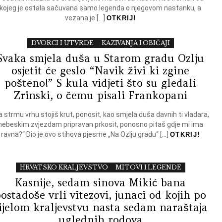
kojeg je ostala sačuvana samo legenda o njegovom nastanku, a
vezana je […]
OTKRIJ!
DVORCI I UTVRDE
KAZIVANJA I OBIČAJI
Svaka smjela duša u Starom gradu Ozlju
osjetit će geslo “Navik živi ki zgine
pošteno!” S kula vidjeti što su gledali
Zrinski, o čemu pisali Frankopani
a strmu vrhu stojiš krut, ponosit, kao smjela duša davnih ti vladara,
nebeskim zvjezdam pripravan prkosit, ponosno pitaš gdje mi ima
ravna?“ Dio je ovo stihova pjesme „Na Ozlju gradu“ […]
OTKRIJ!
HRVATSKO KRALJEVSTVO
MITOVI I LEGENDE
Kasnije, sedam sinova Mikić bana
ostadoše vrli vitezovi, junaci od kojih po
ijelom kraljevstvu nasta sedam naraštaja
uglednih rodova