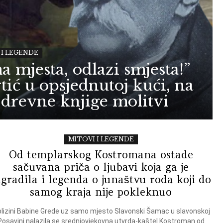
 I LEGENDE
a mjesta, odlazi smjesta!”
tić u opsjednutoj kući, na
z drevne knjige molitvi
MITOVI I LEGENDE
Od templarskog Kostromana ostade
sačuvana priča o ljubavi koja ga je
agradila i legenda o junaštvu roda koji do
samog kraja nije pokleknuo
blizini Babine Grede uz samo mjesto Slavonski Šamac u slavonskoj
Posavini nalazila se srednjovjekovna utvrda-kaštel Kostroman od