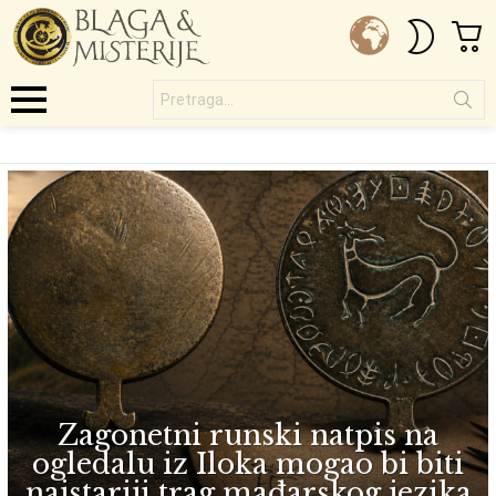
C
SWITC
SKIN
Pretraga...
Menu
VINKOVCI
SUBTERMS
LATEST
STORIES
Zagonetni runski natpis na
ogledalu iz Iloka mogao bi biti
najstariji trag mađarskog jezika