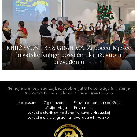
KNJIŽEVOST BEZ GRANICA: Započeo Mjesec
hrvatske knjige posvećen književnom
prevođenju
Nemojte prenositi sadržaj bez odobrenja! © Portal Blaga & misterije
2017-2025 Ponosni izdavač: Citadela invicta d.o.o.
Impressum
Oglašavanje
Pravila prijenosa sadržaja
Misija i vizija
Privatnost
Lokacije starih samostana i crkava u Hrvatskoj
Lokacije utvrda, gradina i dvoraca u Hrvatskoj