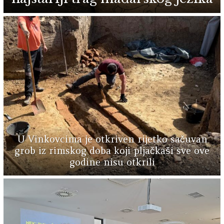
U Vinkovcima je otkriven rijetko sačuvan
grob iz rimskog doba koji pljačkaši sve ove
godine nisu otkrili