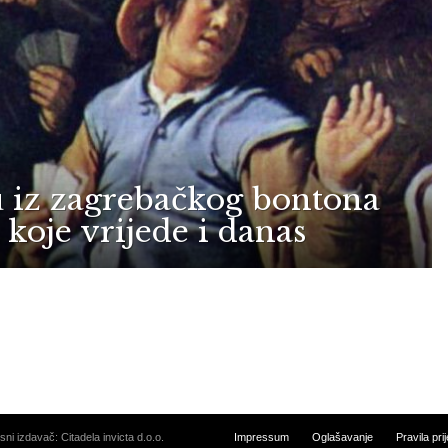
 iz zagrebačkog bontona
koje vrijede i danas
i izdavač: Citadela invicta d.o.o.
Impressum
Oglašavanje
Pravila pr