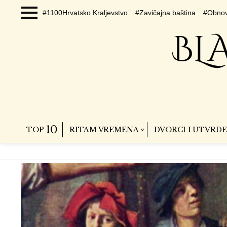
#1100Hrvatsko Kraljevstvo
#Zavičajna baština
#Obnov
Menu
10
TOP
RITAM VREMENA
DVORCI I UTVRDE
SUBTERMS
JURAJ
LATEST
STORIES
MULIH