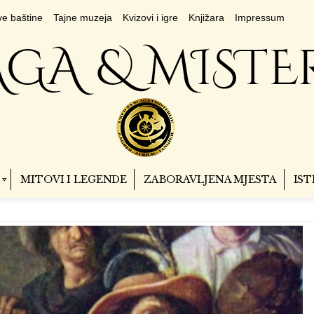
e baštine
Tajne muzeja
Kvizovi i igre
Knjižara
Impressum
MITOVI I LEGENDE
ZABORAVLJENA MJESTA
IST