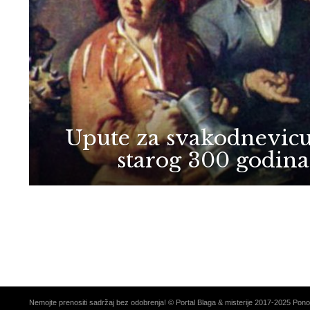
Upute za svakodnevicu
starog 300 godina 
Nemojte prenositi sadržaj bez odobrenja! © Portal Blaga & misterije 2017-2025 Ponosn