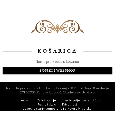
KOŠARICA
Nema proizvoda u košarici.
POSJETI WEBSHOP
Nemojte prenositi sadržaj bez odobrenja! © Portal Blaga & misterije
2017-2025 Ponosni izdavač: Citadela invicta d.o.o.
Impressum
Oglašavanje
Pravila prijenosa sadržaja
Misija i vizija
Privatnost
Lokacije starih samostana i crkava u Hrvatskoj
Lokacije utvrda, gradina i dvoraca u Hrvatskoj