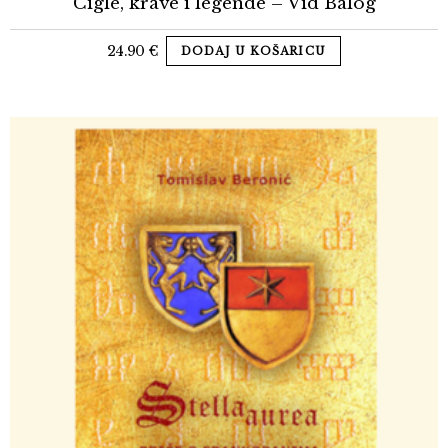
Cigle, krave i legende – Vid Balog
24.90
€
DODAJ U KOŠARICU