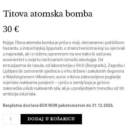
Titova atomska bomba
30
€
Knjiga
Titova atomska bomba
je priča o viziji, obmanama i političkom
hazardu, o industrijskoj špijunaži, o znanstvenicima koji su vjerovali
u napredak, ali i o režimu spremnom na sve kako bi sačuvao
suverenitet u svijetu rastrzanom između ideologija. Od
entuzijazma do rasula, od laboratorija u Vinči (Beogradu), Zagrebu i
Ljubljani do zatvorenih sjednica u vrhu države i zakulisnih dogovora
s Washingtonom i Moskvom, autor otkriva zaboravljeno poglavlje
svjetske nuklearne povijesti – i priču o zemlji koja je gotovo
zakoračila u klub nuklearnih sila, ali je u posljednjem trenutku od tih
ambicija odustala.
Besplatna dostava BOX NOW paketomatom do 31.12.2026.
T
DODAJ U KOŠARICU
i
t