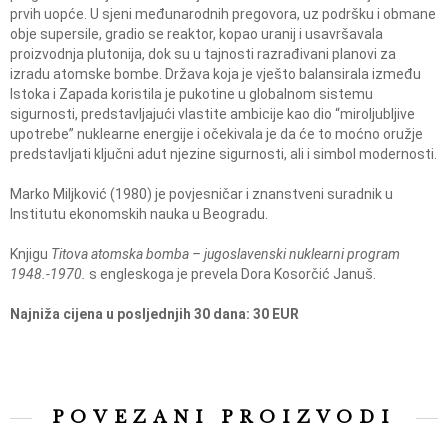
prvih uopće. U sjeni međunarodnih pregovora, uz podršku i obmane
obje supersile, gradio se reaktor, kopao uranij i usavršavala
proizvodnja plutonija, dok su u tajnosti razrađivani planovi za
izradu atomske bombe. Država koja je vješto balansirala između
Istoka i Zapada koristila je pukotine u globalnom sistemu
sigurnosti, predstavljajući vlastite ambicije kao dio “miroljubljive
upotrebe” nuklearne energije i očekivala je da će to moćno oružje
predstavljati ključni adut njezine sigurnosti, ali i simbol modernosti.
Marko Miljković (1980) je povjesničar i znanstveni suradnik u
Institutu ekonomskih nauka u Beogradu.
Knjigu
Titova atomska bomba – jugoslavenski nuklearni program
1948.-1970.
s engleskoga je prevela Dora Kosorčić Januš.
Najniža cijena u posljednjih 30 dana
: 30 EUR
POVEZANI PROIZVODI