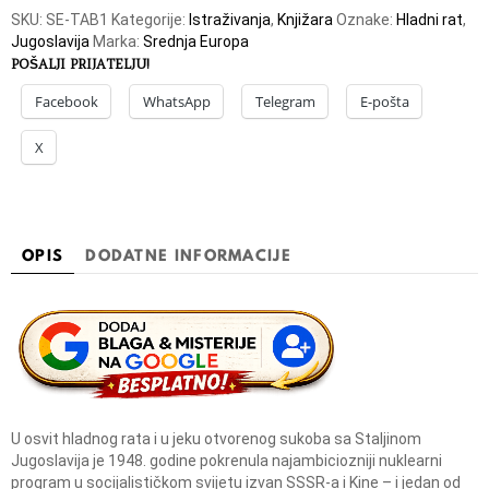
o
SKU:
SE-TAB1
Kategorije:
Istraživanja
,
Knjižara
Oznake:
Hladni rat
,
v
a
Jugoslavija
Marka:
Srednja Europa
a
POŠALJI PRIJATELJU!
t
o
Facebook
WhatsApp
Telegram
E-pošta
m
s
k
X
a
b
o
m
b
a
OPIS
DODATNE INFORMACIJE
k
o
l
i
č
i
n
a
U osvit hladnog rata i u jeku otvorenog sukoba sa Staljinom
Jugoslavija je 1948. godine pokrenula najambiciozniji nuklearni
program u socijalističkom svijetu izvan SSSR-a i Kine – i jedan od