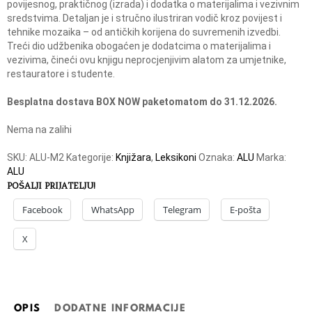
povijesnog, praktičnog (izrada) i dodatka o materijalima i vezivnim
sredstvima.
Detaljan je i stručno ilustriran vodič kroz povijest i
tehnike mozaika – od antičkih korijena do suvremenih izvedbi.
Treći dio udžbenika obogaćen je dodatcima o materijalima i
vezivima, čineći ovu knjigu neprocjenjivim alatom za umjetnike,
restauratore i studente.
Besplatna dostava BOX NOW paketomatom do 31.12.2026.
Nema na zalihi
SKU:
ALU-M2
Kategorije:
Knjižara
,
Leksikoni
Oznaka:
ALU
Marka:
ALU
POŠALJI PRIJATELJU!
Facebook
WhatsApp
Telegram
E-pošta
X
OPIS
DODATNE INFORMACIJE