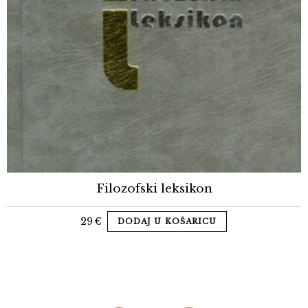
Filozofski leksikon
29
€
DODAJ U KOŠARICU