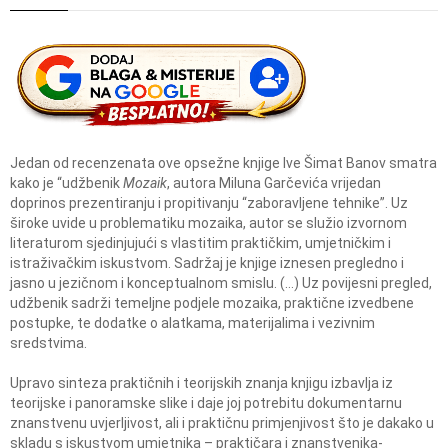
Jedan od recenzenata ove opsežne knjige Ive Šimat Banov smatra
kako je “udžbenik
Mozaik
, autora Miluna Garčevića vrijedan
doprinos prezentiranju i propitivanju “zaboravljene tehnike”. Uz
široke uvide u problematiku mozaika, autor se služio izvornom
literaturom sjedinjujući s vlastitim praktičkim, umjetničkim i
istraživačkim iskustvom. Sadržaj je knjige iznesen pregledno i
jasno u jezičnom i konceptualnom smislu. (…) Uz povijesni pregled,
udžbenik sadrži temeljne podjele mozaika, praktične izvedbene
postupke, te dodatke o alatkama, materijalima i vezivnim
sredstvima.
Upravo sinteza praktičnih i teorijskih znanja knjigu izbavlja iz
teorijske i panoramske slike i daje joj potrebitu dokumentarnu
znanstvenu uvjerljivost, ali i praktičnu primjenjivost što je dakako u
skladu s iskustvom umjetnika – praktičara i znanstvenika-