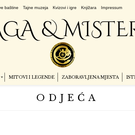
e baštine
Tajne muzeja
Kvizovi i igre
Knjižara
Impressum
MITOVI I LEGENDE
ZABORAVLJENA MJESTA
IST
ODJEĆA