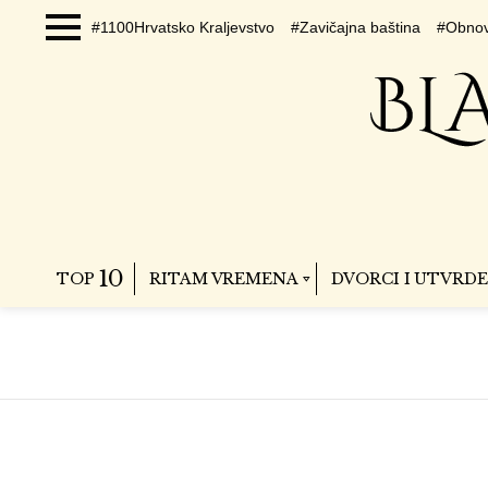
#1100Hrvatsko Kraljevstvo
#Zavičajna baština
#Obnov
Menu
10
TOP
RITAM VREMENA
DVORCI I UTVRDE