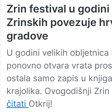
Zrin festival u godini
Zrinskih povezuje hr
gradove
U godini velikih obljetnica 
ponovno otvara vrata prost
ostala samo zapis u knjig
krajolika. Ovogodišnji Zri
Zrin
čitati
Otkrij!
festival
u