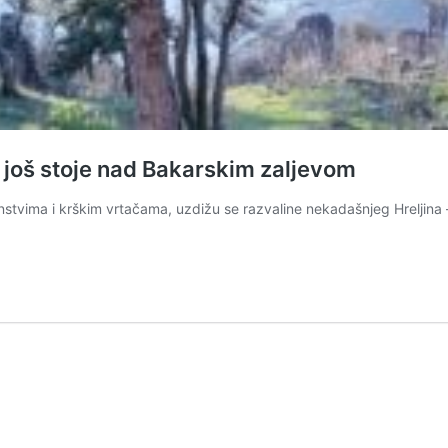
 još stoje nad Bakarskim zaljevom
ima i krškim vrtačama, uzdižu se razvaline nekadašnjeg Hreljina – u