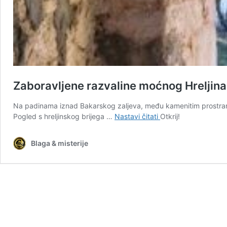
Zaboravljene razvaline moćnog Hreljina
Na padinama iznad Bakarskog zaljeva, među kamenitim prostranstv
Zaboravljene
Pogled s hreljinskog brijega …
Nastavi čitati
Otkrij!
razvaline
moćnog
Blaga & misterije
Hreljina
još
stoje
nad
Bakarskim
zaljevom